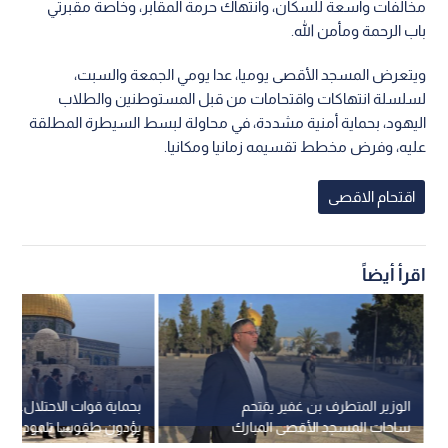
مخالفات واسعة للسكان، وانتهاك حرمة المقابر، وخاصة مقبرتي
باب الرحمة ومأمن الله.
ويتعرض المسجد الأقصى يوميا، عدا يومي الجمعة والسبت،
لسلسلة انتهاكات واقتحامات من قبل المستوطنين والطلاب
اليهود، بحماية أمنية مشددة، في محاولة لبسط السيطرة المطلقة
عليه، وفرض مخطط تقسيمه زمانيا ومكانيا.
اقتحام الاقصى
اقرأ أيضاً
الوزير المتطرف بن غفير يقتحم
بحماية قوات الاحتلال.. 
ساحات المسجد الأقصى المبارك
يؤدون طقوسا تلمودية عل
(فيديو)
رحاب المسجد الأقصى