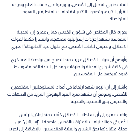
الفلسطيني المحتل إلى الأقصى، وتوزعوا على خلقات العلم وقراءة
القرآن الكريم، وتصدوا بالتكبير لاقتحامات المتطرفين اليهود
المتواصلة.
بدوره، قال المختص في شؤون القدس جمال عمرو إن المدينة
المقدسة تشهد إجراءات إسرائيلية ممنهجة، وانتشارا مكثفا لقوات
الاحتلال، وتدنيس لباحات الأقصى، مع حلول عيد "الحانوكاه" العبري.
وأوضح أن قوات الاحتلال عززت منذ الصباح من تواجدها العسكري
في كافة شوارع المدينة والطرقات ومداخل البلدة القديمة، وسط
قيود تفرضها على المقدسيين.
وأشار إلى أن اليوم شهد ارتفاعا في أعداد المستوطنين المقتحمين
للأقصى، ونتوقع أن تشهد فترة العيد اليهودي المزيد من الانتهاكات
والتدنيس بحق المسجد والمدينة.
ولفت عمرو إلى أن سلطات الاحتلال كثفت منذ إعلان الرئيس
الأمريكي دونالد ترامب الاعتراف بالقدس عاصمة لـ "إسرائيل" من
حملة اعتقالاتها بحق الشبان والفتية المقدسيين، بالإضافة إلى تحرير