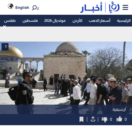
English
الرئيسية
أسعار الذهب
الأردن
مونديال 2026
فلسطين
طقس
1
ارشيفية
0
0