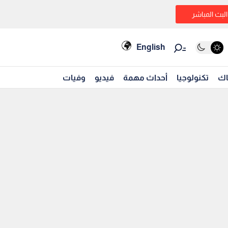
البث المباشر
English
اك
تكنولوجيا
أحداث مهمة
فيديو
وفيات