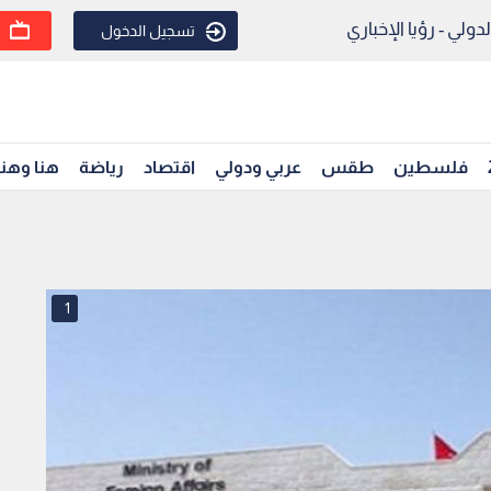
ولي - رؤيا الإخباري
تسجيل الدخول
فلسطين
طقس
عربي ودولي
اقتصاد
رياضة
هنا وهن
1