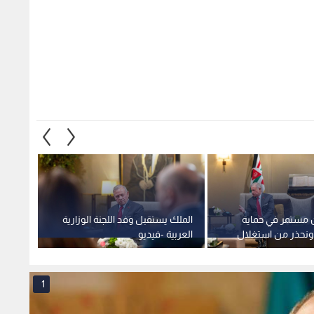
ن مستمر في حماية
الملك يستقبل وفد اللجنة الوزارية
الملك:
ونحذر من استغلال
العربية -فيديو
إسلامي
لفرض واقع جديد
الإسرائ
الأقص
1