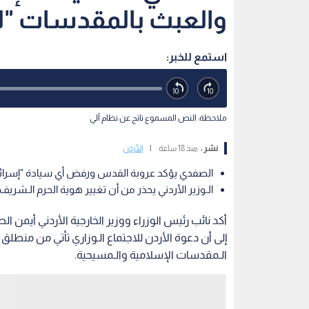
والعبث بالمقدسات "لع
استمع للخبر:
ملاحظة: النص المسموع ناتج عن نظام آلي
نشر :
منذ 18 ساعة
|
الأردن
الصفدي يؤكد عروبة القدس ورفض أي سيادة "إسرائيلي
الـوزير الأردني يحذر من أن تغيير هوية الحرم الـشري
أكد نائب رئيس الوزراء ووزير الخارجية الأردني أيمن ا
إلى أن دعوة الأردن للاجتماع الـوزاري تأتي من منطلق ر
الـمقدسات الإسلامية والـمسيحية.