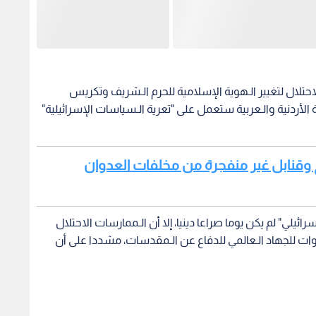
لال لتغيير الـهوية الإسلامية للحرم الـشريف وتكريس
 الأردنية والـعربية ستعمل على "تعرية الـسياسات الإسرائيلية"
يخ وقنابل غير منفجرة من مخلفات العدوان
سرائيلي" لم يكن يوما صراعا دينيا، إلا أن الـممارسات الاحتلال
وات للجهاد الـعالمي للدفاع عن الـمقدسات، مشددا على أن