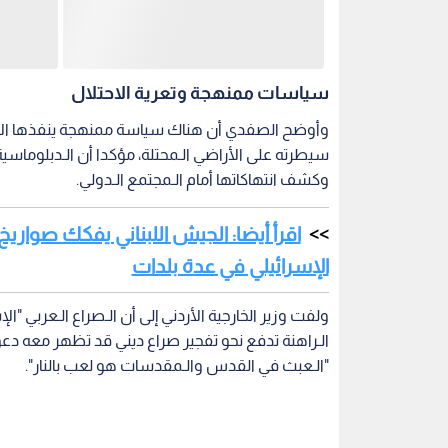
سياسات ممنهجة وتعرية الاحتلال
وأوضح الصفدي أن هناك سياسة ممنهجة ينفذها الاحت
سيطرته على الأراضي الـمحتلة، مؤكدا أن الـدبلوماسية
وكشف انتهاكاتها أمام الـمجتمع الـدولي.
اقرأ أيضا: الجيش اللبناني يفكك صوار
الإسرائيلي في عدة بلدات
ولفت وزير الخارجية الأردني إلى أن الـصراع الـعربي "الإ
الـراهنة تدفع نحو تفجير صراع ديني قد تظهر معه دع
"الـعبث في القدس والـمقدسات هو لعب بالنار".