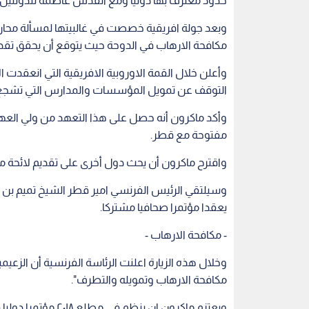
حدود معترف بها دوليا ومع القدس عاصمة للدولتين"
وبعد جولة افريقية خصصت في غالبيتها لمسألة محار
مكافحة الارهاب في الدوحة حيث يتوقع أن يحقق تقد
وأعلن خلال القمة الاوروبية الافريقية التي انعقد
التوقف عن تمويل المؤسسات والمدارس التي تشجع 
وأكد ماكرون أنه حصل على هذا التعهد من ولي العهد
مفتوحة مع قطر.
واقترح ماكرون أن يحث دول أخرى على تقديم لائحة
وسيلتقي الرئيس الفرنسي امير قطر الشيخ تميم بن ح
يعقدا مؤتمرا صحافيا مشتركا.
- مكافحة الارهاب -
وخلال هذه الزيارة اعلنت الرئاسة الفرنسية أن الزعيم
مكافحة الارهاب وتمويله والتطرف".
ويعتزم ماكرون ان ي