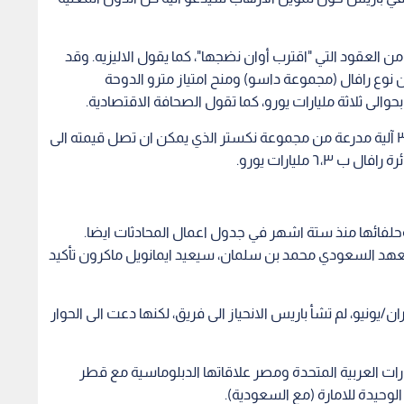
ن العقود التي "اقترب أوان نضجها"، كما يقول الاليزيه. وقد
طائرة قتالية جديدة من نوع رافال (مجموعة داسو) ومنح امتياز مترو الدوحة
والى ثلاثة مليارات يورو، كما تقول الصحافة الاقتصادية.
والعقد الآخر الذي يتم التفاوض في شأنه هو شراء ٣٠٠ آلية مدرعة من مجموعة نكستر الذي يمكن ان تصل قيمته الى
لفائها منذ ستة اشهر في جدول اعمال المحادثات ايضا.
لعهد السعودي محمد بن سلمان، سيعيد ايمانويل ماكرون تأكيد
يونيو، لم تشأ باريس الانحياز الى فريق، لكنها دعت الى الحوار
ت العربية المتحدة ومصر علاقاتها الدبلوماسية مع قطر
الوحيدة للامارة (مع السعودية).