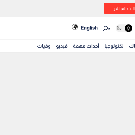
البث المباشر
English
اك
تكنولوجيا
أحداث مهمة
فيديو
وفيات