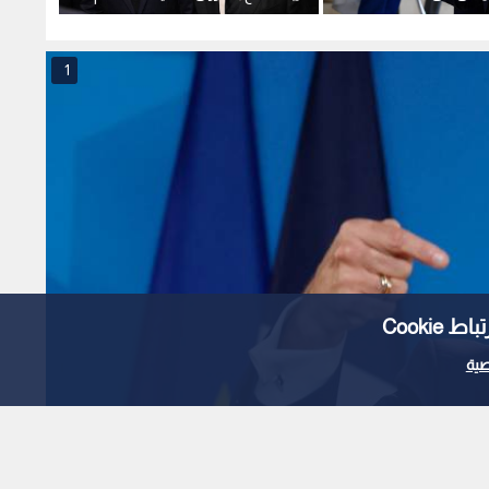
باص"
الأمريكي الإيراني
السبع 
1
Cooki
ية