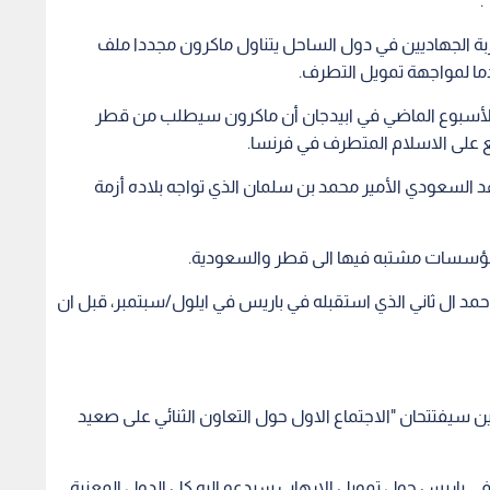
.
بة الجهاديين في دول الساحل يتناول ماكرون مجددا ملف
ما لمواجهة تمويل التطرف.
ت الأسبوع الماضي في ابيدجان أن ماكرون سيطلب من قطر
على الاسلام المتطرف في فرنسا.
 السعودي الأمير محمد بن سلمان الذي تواجه بلاده أزمة
 مؤسسات مشتبه فيها الى قطر والسعودية.
مد ال ثاني الذي استقبله في باريس في ايلول/سبتمبر، قبل ان
ين سيفتتحان "الاجتماع الاول حول التعاون الثنائي على صعيد
نظم في مطلع ٢٠١٨ مؤتمرا دوليا في باريس حول تمويل الارهاب سيدعو اليه كل الدول المعنية