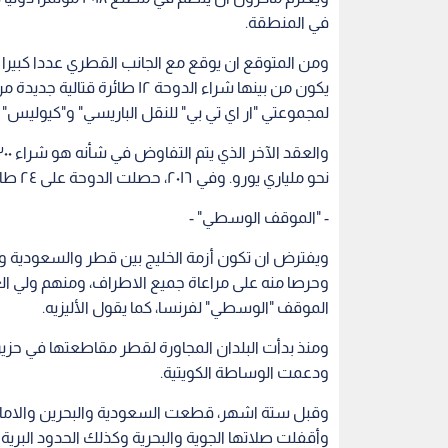
في المنطقة.
ومن المتوقع ان يوقع مع الجانب القطري عددا كبيرا م
يكون من بينها شراء الدوحة ١٢ 
لمجموعتي "ار اي تي بي" للنقل الباريسي" و"كيوليس" بح
نحو ملياري يورو. وفي ٢٠١٦، حصلت الدوحة على ٢٤ طائرة رافال ب ٦،٣ مليارات يورو.
- "الموقف الوسطي" -
ويفترض ان تكون أزمة الخليج بين قطر والسعودية وح
وحرصا منه على مراعاة جميع الاطراف، ومنهم ولي ا
الموقف "الوسطي" لفرنسا، كما يقول الأليزيه.
ومنذ بدأت البلدان المجاورة لقطر مقاطعتها في حزيران/
ودعمت الوساطة الكويتية.
وقبل ستة اشهر، قطعت السعودية والبحرين والامارا
وأقفلت صلاتها الجوية والبحرية وكذلك الحدود البرية 