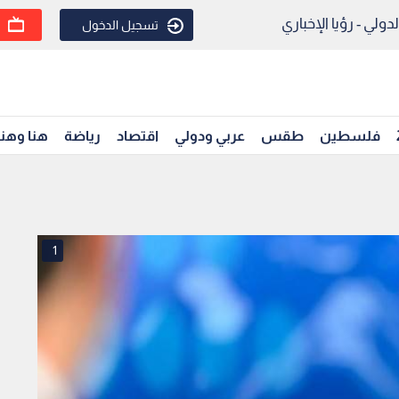
ولي - رؤيا الإخباري
تسجيل الدخول
فلسطين
طقس
عربي ودولي
اقتصاد
رياضة
هنا وهن
1