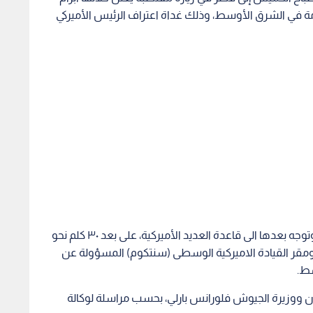
 في الشرق الأوسط، وذلك غداة اعتراف الرئيس الأميركي
ووصل ماكرون عند الساعة الثامنة صباحا (٠٥,٠٠ ت غ) وتوجه بعدها الى قاعدة العديد الأميركية، على بعد ٣٠ كلم نحو
مقر القيادة الاميركية الوسطى (سنتكوم) المسؤولة عن
سط.
يان ووزيرة الجيوش فلورانس بارلي، بحسب مراسلة لوكالة