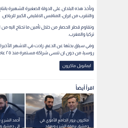
وتأخذ هذه البلدان على الدولة الصغيرة الشهيرة بانت
والتقرب من ايران، المنافس الاقليمي الكبير للرياض.
وتقاوم قطر الحصار من خلال تأمين ما تحتاج اليه من 
تركيا والمغرب.
وفي سياق بحثها عن الدعم، زادت في الاشهر الأخيرة 
روسيا، من دون ان تنسى شراكة مستمرة منذ ٢٥ عاما مع شركة توتال لتطوير حقل الشاهين النفطي الاوفشور.
ايمانويل ماكرون
اقرأ أيضاً
ؤكد من دمشق
ماكرون يزور الجامع الأموي في
أحمد الشرع ي
ار زيارته
دمشق برفقة الشرع ويعقد
إلى دمشق و