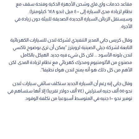
مقاعد خدمات واي فاي وشحن الأجهزة الذكية وفتحة سقف مع
نظام لزيادة مدى السيارة إلى ٤٠٠ ميل (نحو ٦٤٨ كيلومترا).
وسيستقل الزبائن السيارة الجديدة الصديقة للبيئة دون زيادة في
الأجرة.
وقال كريس جابي المدير التنفيذي لشركة لندن للسيارات الكهربائية
التابعة لشركة جيلي الصينية لرويترز ”يمكن أن ترى بوضوح تاكسي
لندن بلونه الأسود ... لكن كل شيء فيه جديد. الهيكل بالكامل
مصنوع من الألومنيوم ومحرك كهربائي مع نظام لزيادة المدى. لكن
الأهم من كل ذلك هو أنه يمنح لندن هواء نظيفا“.
وقال جابي إنه رغم أن السيارة الجديد ستكلف سائقي سيارات لندن
نحو ٥٥ ألف جنيه استرليني (٧٤ ألف دولار تقريبا) إلا أنها ستساهم في
توفير نحو ١٠٠ جنيه في المتوسط أسبوعيا من تكلفة الوقود.