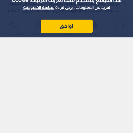
هذا الموقع يستخدم ملف تعريف الارتباط Cookie
جوبرود نشر ورقة بحثية سابقة لعصرها، ادعى فيها أن التقنيات
لمزيد من المعلومات ، يرجى قراءة
سياسة الخصوصية
الحديثة ستعيد تعريف الحروب بشكل يجعلها "أخطر من الأسلحة
النووية".
اوافق
يشهد العالم اليوم سباقا محموما بين عمالقة التكنولوجيا لتحقيق ما
الرئيسية
عواجل
المباشر
أحدث الأخبار
الأكثر شيوعًا
يعرف بـ "الذكاء الاصطناعي العام" (AGI). هذا المصطلح، الذي أصبح
حجر الزاوية في صفقات أيقونية كشراكة "مايكروسوفت" و"أوبن إيه
آي"، ينظر إليه اليوم كهدف تجاري وتقني بحت. ويؤكد الخبراء ورجال
الدولة أن من يحقق هذا الإنجاز أولا سيعزز سطوته في "حرب الذكاء
الاصطناعي".