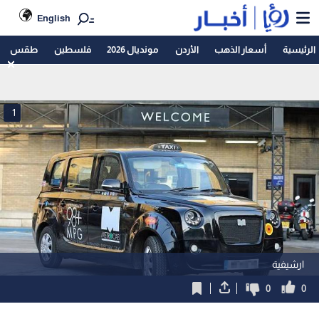
English
الرئيسية
أسعار الذهب
الأردن
مونديال 2026
فلسطين
طقس
1
ارشيفية
0
0