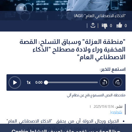
"الذكاء الاصطناعي العام" (AGI)
0
0
"منطقة العزلة" وسباق التسلح: القصة
المخفية وراء ولادة مصطلح "الذكاء
الاصطناعي العام"
استمع للخبر:
1
x
0:00
ملاحظة: النص المسموع ناتج عن نظام آلي
نشر :
13:14 2025/11/6
|
تكنولوجيا
الخبراء ورجال الدولة أن من يحقق "الذكاء الاصطناعي العام"
(AGI) أولا سيعزز سطوته في "حرب الذكاء الاصطناعي".