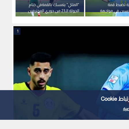
ة تضبط قمة
"الملكي" يتمسك بالقمةفي ختام
اتحاد 
حسين في مواجهة
الجولة الـ23 من دوري المحترفين
الحاسم
1
Cooki
ية