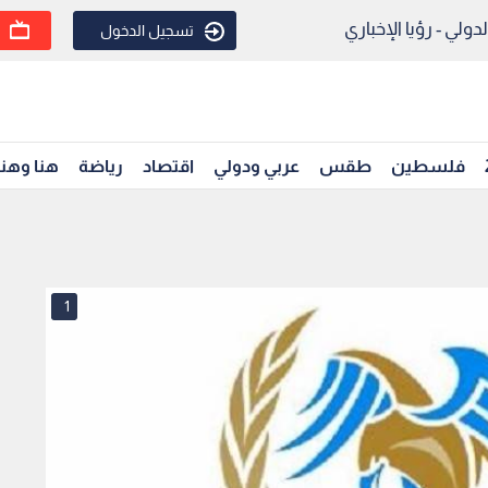
ولي - رؤيا الإخباري
تسجيل الدخول
فلسطين
طقس
عربي ودولي
اقتصاد
رياضة
هنا وهن
1