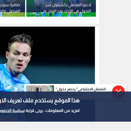
وس الشمال
لاعبو الفيصلي يكشفون سر
صافرة سوري
لدوري الأردني
التحول في الأداء بعد الفوز على
الفيصلي وال
لي
الحسين واعتلاء الصدارة
تحديد المصير
"الضمان الاجتماعي" يحصر دخول
الأردنيين لخدماته...
هذا الموقع يستخدم ملف تعريف الارتباط e
لمزيد من المعلومات ، يرجى قراءة
سياسة الخصوص