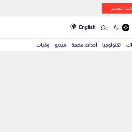
البث المباشر
English
اك
تكنولوجيا
أحداث مهمة
فيديو
وفيات