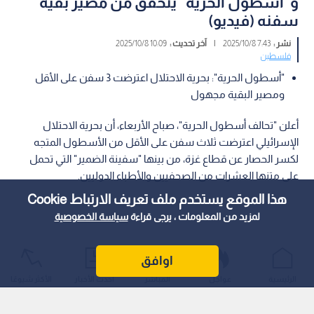
و"أسطول الحرية" يتحقق من مصير بقية
سفنه (فيديو)
نشر :
7:43 2025/10/8
|
آخر تحديث :
10:09 2025/10/8
فلسطين
"أسطول الحرية": بحرية الاحتلال اعترضت 3 سفن على الأقل
ومصير البقية مجهول
أعلن "تحالف أسطول الحرية"، صباح الأربعاء، أن بحرية الاحتلال
الإسرائيلي اعترضت ثلاث سفن على الأقل من الأسطول المتجه
لكسر الحصار عن قطاع غزة، من بينها "سفينة الضمير" التي تحمل
على متنها العشرات من الصحفيين والأطباء الدوليين.
هذا الموقع يستخدم ملف تعريف الارتباط Cookie
لمزيد من المعلومات ، يرجى قراءة
سياسة الخصوصية
اوافق
الرئيسية
عواجل
المباشر
أحدث الأخبار
الأكثر شيوعًا