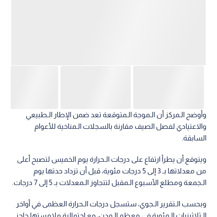
ويتوقع أن يطرأ ارتفاع على درجات الـحرارة يوم الخميس لتصبح أعلى
من معدلاتها بـ 3 إلى 5 درجات مئوية، قبل أن تزداد حدتها يوم
الـجمعة ومطلع الأسبوع الـمقبل لتتجاوز الـمعدلات بـ 5 إلى 7 درجات.
وبحسب الـتقرير الـجوي، ستسجل درجات الـحرارة العظمى في أواخر
الـثلاثينيات الـمئوية في معظم الـمدن، مع احتمالية ملامستها حاجز
40 درجة مئوية في شرق العاصمة عمان، فيما ستتراوح بين 43 و45
درجة مئوية في الأغوار والـبحر الـميت والعقبة والـمناطق الـصحراوية.