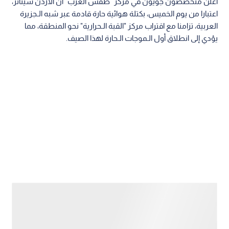
أعلن متخصصون جويون في مركز "طقس العرب" أن الأردن سيتأثر،
اعتبارا من يوم الخميس، بكتلة هوائية حارة قادمة عبر شبه الـجزيرة
العربية، تزامنا مع اقتراب مركز "القبة الـحرارية" نحو المنطقة، مما
يؤدي إلى انطلاق أول الـموجات الـحارة لهذا الصيف.
وأوضح الـمركز أن الـموجة الـمتوقعة تعد ضمن الإطار الـطبيعي
والاعتيادي لفصل الصيف مقارنة بالسجلات الـمناخية للأعوام
السابقة.