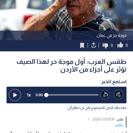
موجة حر في عمان
0
0
طقس العرب: أول موجة حر لهذا الصيف
تؤثر على أجزاء من الأردن
استمع للخبر:
1
x
0:00
ملاحظة: النص المسموع ناتج عن نظام آلي
نشر :
16:56 2026/7/29
|
طقس