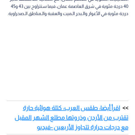
اقرأ أيضا: طقس العرب: كتلة هوائية حارة
تقترب من الأردن وذروتها مطلع الشهر المقبل
مع درجات حرارة تتجاوز الأربعين -فيديو
ووجه "طقس العرب" إرشادات وتوصيات هامة للمواطنين، أبرزها
تجنب الـتعرض الـمباشر لأشعة الـشمس أوقات الـذروة (من 11
صباحا حتى 5 مساء)، والإكثار من شرب الـسوائل، وعدم ترك الأطفال
داخل الـمركبات الـمغلقة، إضافة إلى الامتناع عن إشعال الـنيران في
الأماكن الـمفتوحة.
الطقس
اخبار الطقس
الطقس في الأردن
أخبار الطقس
اقرأ أيضاً