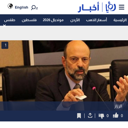
English
الرئيسية
أسعار الذهب
الأردن
مونديال 2026
فلسطين
طقس
1
الرزاز
0
0