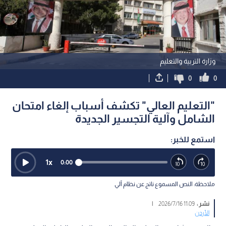
وزارة التربية والتعليم
0
0
"التعليم العالي" تكشف أسباب إلغاء امتحان
الشامل وآلية التجسير الجديدة
استمع للخبر:
1
x
0:00
ملاحظة: النص المسموع ناتج عن نظام آلي
نشر :
11:09 2026/7/16
|
الأردن