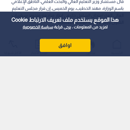
قال مستشار وزير التعليم العالي والبحث العلمي، الناطق الإعلامي
باسم الوزارة، مهند الخطيب، يوم الخميس، إن قرار مجلس التعليم
العالي إلغاء امتحان الشامل جاء في إطار مراجعة وتجويد سياسات
هذا الموقع يستخدم ملف تعريف الارتباط Cookie
القبول وضبط جودة العملية التعليمية.
لمزيد من المعلومات ، يرجى قراءة
سياسة الخصوصية
اوافق
الرئيسية
عواجل
المباشر
أحدث الأخبار
الأكثر شيوعًا
وبين أن القرار تضمن ضوابط واضحة لضمان العدالة ومنع تضخم
المعدلات، وأنه ما يزال بصيغته الأولية تمهيدا لإقراره نهائيا بعد
استكمال التغذية الراجعة والملاحظات.