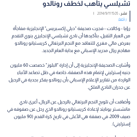
تشيلسي يتأهب لخطف رونالدو
نشر :
15:05 2014/9/11
|
رياضة
رؤيا - وكالات - فجرت صحيفة "ديلي إكسبريس" الإنجليزية مفاجأة
من العيار الثقيل، بتأكيدها أن نادي تشيلسي الإنجليزي ينوي التقدم
بعرض مالي مغري للتعاقد مع النجم البرتغالي كريستيانو رونالدو
مهاجم ريال مدريد الإسباني مع بداية العام الجديد.
وأشارت الصحيفة الإنجليزية إلى أن إدارة "البلوز" خصصت 60 مليون
جنيه إسترليني لإتمام هذه الصفقة، خاصة في ظل تصاعد الأنباء
الواردة من تقارير الإعلام الإسباني بأن رونالدو يفكر بجدية في الرحيل
عن جدران النادي الملكي.
وأضافت أن تلويح النجم البرتغالي بالرحيل عن الريال، أغرى نادي
مانشستر يونايتد لإعادة كريستيانو رونالدو الذي رحل عن صفوفه في
صيف 2009، في صفقة هي الأغلى في تاريخ كرة القدم (90 مليون
إسترليني).