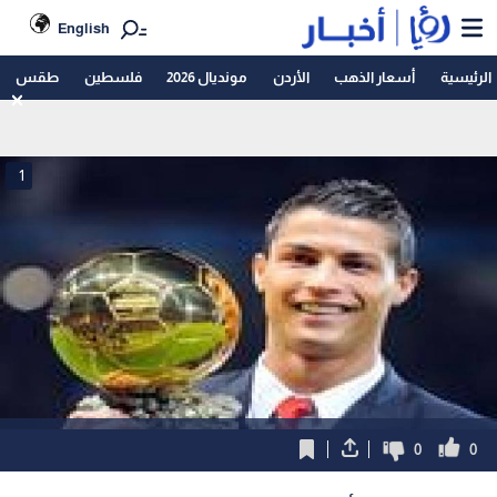
English
الرئيسية
أسعار الذهب
الأردن
مونديال 2026
فلسطين
طقس
1
0
0