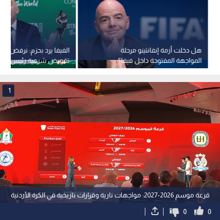
هل دخلت أزمة إنفانتينو مرحلة
الفيفا يرد بحزم: نرفض مح
المواجهة المفتوحة داخل فيفا؟
تقويض شرعية رئيس الاتح
1
قرعة موسم 2026-2027: مواجهات نارية وقرارات تاريخية في الكرة الأردنية
0
0