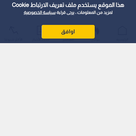
هذا الموقع يستخدم ملف تعريف الارتباط Cookie
لمزيد من المعلومات ، يرجى قراءة
سياسة الخصوصية
اوافق
الرئيسية
عواجل
المباشر
أحدث الأخبار
الأكثر شيوعًا
وأوضحت الإدارة أن الطقس يكون حارا نسبيا في المرتفعات الجبلية
والسهول، وحارا في مناطق البادية، بينما تسود أجواء حارة جدا في
الأغوار والبحر الميت والعقبة، وتكون الرياح شمالية غربية معتدلة
السرعة تنشط على فترات.
أما خلال ساعات الليل، فقالت الأرصاد الجوية إن الطقس يكون
معتدل الحرارة في أغلب المناطق، وحارا نسبيا في مناطق الأغوار
والبحر الميت والعقبة، مع استمرار الرياح الشمالية الغربية معتدلة