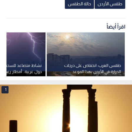
طقس الأردن
حالة الطقس
اقرأ أيضاً
طقس العرب: انخفاض على درجات
نشاط متصاعد للسحب الر
الحرارة في الأردن بهذا الموعد
دول عربية.. أمطار رعدية
خلال الأيام القادمة
1