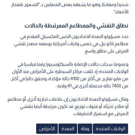
شديدا ومفاجئا، وهو ما يشبهه بعض المصابين بـ "الشعور بانفجار
الأمعاء".
نطاق التفشي والممطاعم الممرتبطة بالحالات
حدد مسؤولو الصحة الاتحاديون الخس المكسيكي المقدم في
مطاعم تاكو بيل في خمس ولايات أمريكية بوصفه مصدر تفشي
المرض على نطاق واسع.
وعموما، سجلت حالات الإصابة بالسيكلوسبورا رقما قياسيا في
الولايات المتحدة؛ إذ تلقت مراكز السيطرة على الأمراض منذ الأول
من مايو تقارير عن أكثر من 4100 حالة مؤكدة، وتحقق حاليا في أكثر
من 7400 حالة محتملة أخرى في 41 ولاية.
وقال مسؤولو الصحة الاتحاديون إن علامات تجارية أخرى، أو مطاعم،
أو متاجر تجزئة، أو قنوات توزيع، قد تكون مرتبطة أيضا بتفشي
الـمرض مع استمرار التحقيقات.
الولايات المتحدة
وفاة
المعدة
الأمراض