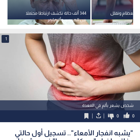
ة العظام وتقلل
344 ألف حالة تكشف ارتباطا محتملا
كي
بين الهربس وألزهايمر
وصفة 
1
شخص يشعر بألم في المعدة
0
0
"يشبه انفجار الأمعاء".. تسجيل أول حالتي