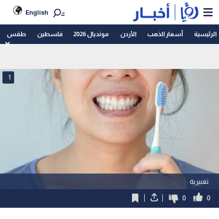
English
الرئيسية
أسعار الذهب
الأردن
مونديال 2026
فلسطين
طقس
1
تعبيرية
0
0