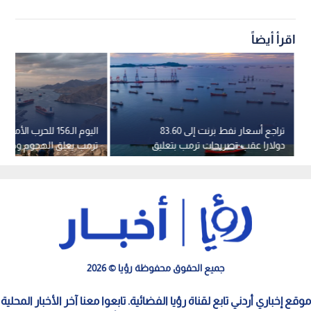
اقرأ أيضاً
تراجع أسعار نفط برنت إلى 83.60
اليوم الـ156 للحرب الأمر
دولارا عقب تصريحات ترمب بتعليق
ترمب يعلق الهجوم وطهر
الهجوم على إيران
سلطنة عمان بشأن مضيق
جميع الحقوق محفوظة رؤيا © 2026
موقع إخباري أردني تابع لقناة رؤيا الفضائية. تابعوا معنا آخر الأخبار المحلية