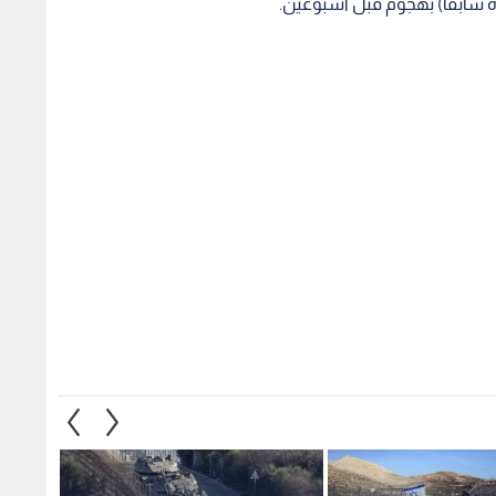
رة سابقا) بهجوم قبل أسبوعين.