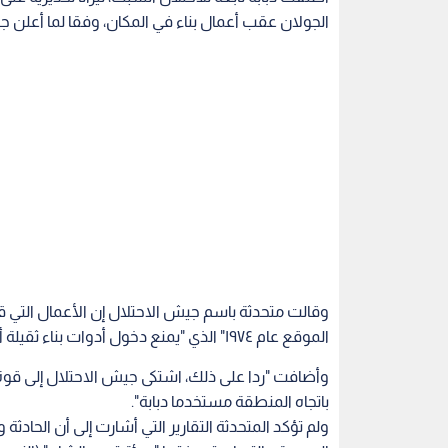
الجولان عقب أعمال بناء في المكان، وفقا لما أعلن ج
وقالت متحدثة باسم جيش الاحتلال إن الأعمال التي ق
الموقع عام ١٩٧٤" الذي "يمنع دخول أدوات بناء ثقيلة أو عربات عسكرية إلى منطقة المنزوعة السلاح".
وأضافت "ردا على ذلك، اشتكى جيش الاحتلال إلى قوة
باتجاه المنطقة مستخدما دبابة".
ولم تؤكد المتحدثة التقارير التي أشارت إلى أن الحا