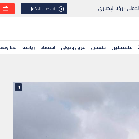
ولي - رؤيا الإخباري
تسجيل الدخول
فلسطين
طقس
عربي ودولي
اقتصاد
رياضة
هنا وهن
1