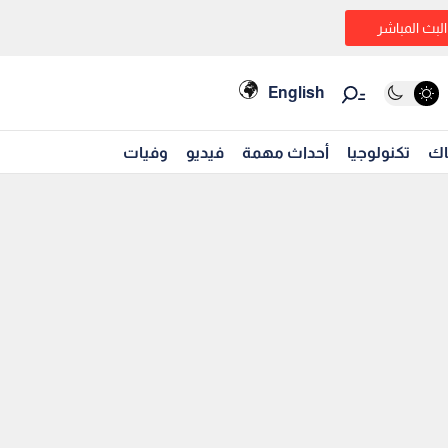
البث المباشر
English
اك
تكنولوجيا
أحداث مهمة
فيديو
وفيات