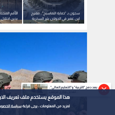
بلد": السلام
سجون بـ "حماية التماسيح".. مقترح
الأمم المتحدة
ي" لن يكون
لبن غفير في الجولان يثير السخرية
يدين احتلال 
 مسارا عرببا
ويعمق الانتهاكات
وتطالب تل أ
وسوريا ترحب 
بعد دمج "التربية" و"التعليم العالي"..
تعديل وزاري مرتقب...
هذا الموقع يستخدم ملف تعريف الارتباط e
لمزيد من المعلومات ، يرجى قراءة
سياسة الخصوص