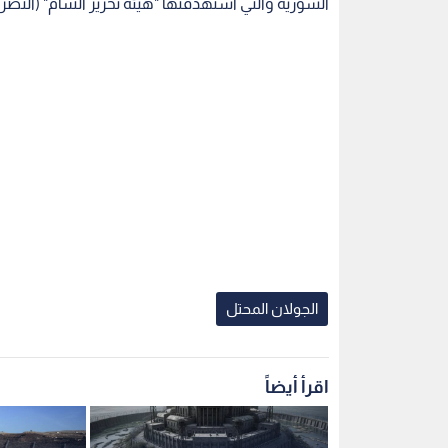
السورية والتي استهدفتها "هيئة تحرير الشام" (النص
الجولان المحتل
اقرأ أيضاً