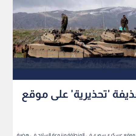
يفة 'تحذيرية' على موقع
ية على موقع عسكري سوري في المنطقة منزوعة السلاح في هضبة