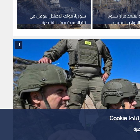
 تعتمد قرارا سنويا
سوريا: قوات الاحتلال تتوغل في
الاحت
الجولان السوري
تلة الحمرية بريف القنيطرة
معلوم
بيب بالانسحاب
الشمالي
ويؤكد
بالقرار
المناط
1
Cooki
ية