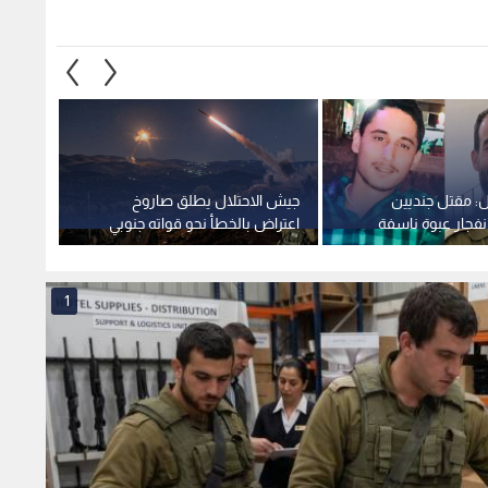
ل: مقتل جنديين
جيش الاحتلال يطلق صاروخ
إعلام 
 4 إثر انفجار عبوة ناسفة
اعتراض بالخطأ نحو قواته جنوبي
تل أبي
ي جنوب لبنان
لبنان
من توس
1