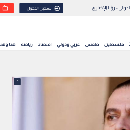
ولي - رؤيا الإخباري
تسجيل الدخول
فلسطين
طقس
عربي ودولي
اقتصاد
رياضة
هنا وهن
1