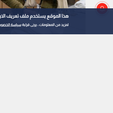
هذا الموقع يستخدم ملف تعريف الارتباط e
لمزيد من المعلومات ، يرجى قراءة
سياسة الخصوص
صورة مولدة بالذكاء الإصطناعي
0
0
إعلام عبري: الجيش "ا
جنود لأرواب استحمام 
نشر :
منذ 19 ساعة
|
آخر تحديث :
منذ 19 ساعة
|
عربي دولي
الإعلام العبري يبرز تحقيقات حول استيلاء ضباط وج