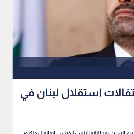
فالات استقلال لبنان في
يري السبت بعد لقائه الرئيس الفرنسي ايمانويل ماكرون