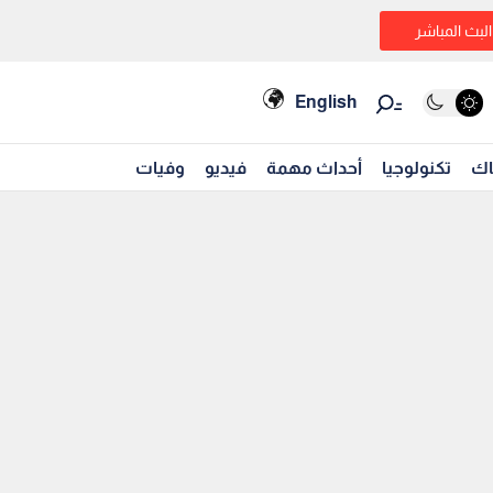
البث المباشر
English
اك
تكنولوجيا
أحداث مهمة
فيديو
وفيات