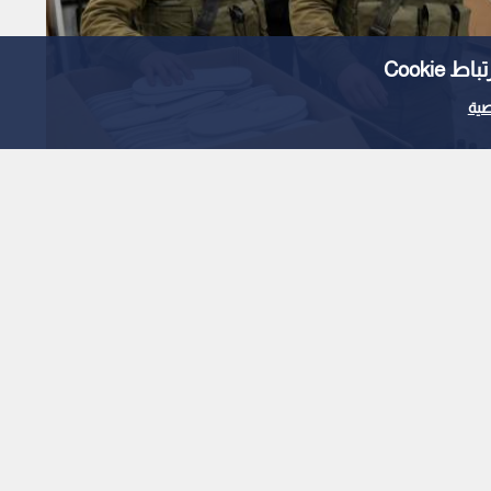
Cooki
ية
Read in English
لإسرائيلي" يحقق في سرقة
ونعال من فندق بلبنان
نود على ممتلكات ومولدات من لبنان.