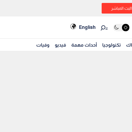
البث المباشر
English
اك
تكنولوجيا
أحداث مهمة
فيديو
وفيات