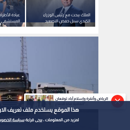
 الأردني جنوب
الملك يبحث مع رئيس الوزراء
عيادة الأطرا
الكندي سبل خفض التصعيد
المستشفى ال
بالإقليم والتطورات في الضفة
غزة/10 تواصل أعمالها
وقطاع غزة
الرياض وأنقرة وإسلام آباد توقعان
"اتفاقية مكة للدفاع...
هذا الموقع يستخدم ملف تعريف الارتباط e
لمزيد من المعلومات ، يرجى قراءة
سياسة الخصوص