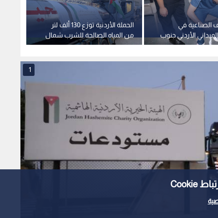
ف الصناعية في
الحملة الأردنية توزع 130 ألف لتر
المستش
ميداني الأردني جنوب
من المياه الصالحة للشرب شمال
غزة
بدء عم
1
Cooki
ية