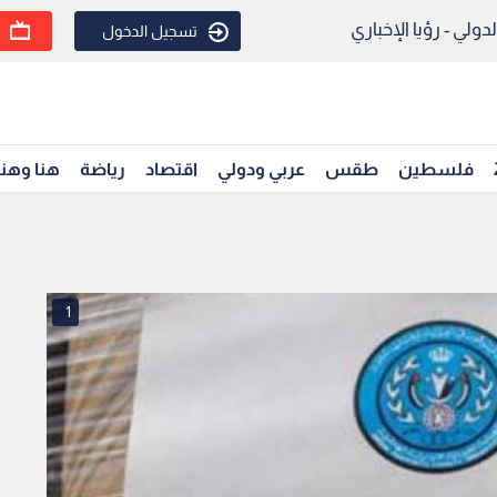
ولي - رؤيا الإخباري
تسجيل الدخول
فلسطين
طقس
عربي ودولي
اقتصاد
رياضة
هنا وهن
1