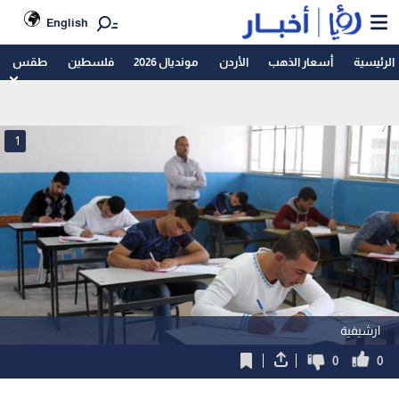
English
الرئيسية
أسعار الذهب
الأردن
مونديال 2026
فلسطين
طقس
1
ارشيفية
0
0