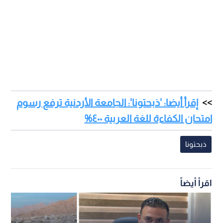
إقرأ أيضا: 'ذبحتونا': الجامعة الأردنية ترفع رسوم
امتحان الكفاءة للغة العربية ٤٠٠%
ذبحتونا
اقرأ أيضاً