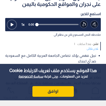
على نجران والمواقع الحكومية باليمن
استمع للخبر:
1
x
0:00
ملاحظة: النص المسموع ناتج عن نظام آلي
نشر :
منذ 3 ساعات
|
عربي دولي
نبيل فهمي يؤكد تضامن الجامعة العربية الكامل مع السعودية
ضد أي اعتداء.
هذا الموقع يستخدم ملف تعريف الارتباط Cookie
أدان أمين عام جامعة الدول العربية، نبيل فهمي، في بيان صحفي
لمزيد من المعلومات ، يرجى قراءة
سياسة الخصوصية
صادر عن المكتب الصحفي للجامعة يوم الجمعة، الهجمات التي
نفذتها جماعة الحوثي واستهدفت منطقة نجران في المملكة العربية
السعودية، مما أسفر عن إصابة عدد من المدنيين.
اوافق
الرئيسية
عواجل
المباشر
أحدث الأخبار
الأكثر شيوعًا