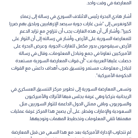
المعارضة في وقت واحد.
أشار هادي البحرة رئيس الائتلاف السوري في رسالة إلى زعماء
الكونغرس إلى "شن غارات جوية سيصد الإرهابيين ويلحق بهم ضررا
كبيرا"، وأشار ألى أن هذه الغارات يجب أن تتزاوج مع تزايد الدعم
للمعارضة السورية على الأرض، وأشار في رسالته إلى أن الثوار على
الأرض سيقومون بدور مكمل للغارات الجوية. وعرض البحرة على
الأميركيين تعاونا في جمع وتبادل المعلومات، وقال في رسالة
حصلت عليها العربية.نت "أن قوات المعارضة السورية مستعدة
لتبادل معلومات مستمر وتنسيق ضرب أهداف داعش مع القوات
الحكومة الأميركية".
وتسعى المعارضة السورية إلى تطوير مركز التنسيق العسكري في
الريحانية بتركيا وهي غرفة يجلس فيها الأتراك والأميركيون
والسوريون، وباقي ممثلي الدول الداعمة للثوار السوريين مثل
السعودية والإمارات وقطر، على أن يصبح هذا المركز غرفة عمليات
مهمتها تلقي المعلومات وتخطيط المهمات وتوجيهها.
لم تتجاوب الإدارة الأميركية بعد مع هذا السعي من قبل المعارضة