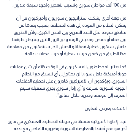
من 190 ألف مواطن سوري وتسبب بتهجير ولجوء سبعة ملايين.
من جهة أخرى يشكك استراتيجيون سوريون وأميركيون في أن
يتمكن النظام من العودة إلى هذه المنطقة، بسبب بعدها عن
مناطق نفوذه مثل الخط السريع بين المدن الكبرى، ولأن الطريق
بين حماة أو حمص ومدينتي الرقة ودير الزور اللتين يسيطر عليهما
داعش سيكون خطيرا، فمقاتلو الجيش الحر سيتمكنون من مهاجمة
هذا الطريق من ضمن حرب سيطرة أو حرب عصابات دائمة.
كما يعتبر المخططون العسكريون في الوقت ذاته أن شن عمليات
جوية أميركية داخل سوريا لن يحتاج إلى أي تنسيق مع النظام
السوري، ويؤكدون أن الأميركيين قادرون على تحطيم الدفاعات
الجوية السورية بسرعة و"أي رادار سوري يجري تشغيله سيتم
التعرف إلى موقفه وضربه خلال دقائق".
الائتلاف يعرض التعاون
تجد الإدارة الأميركية نفسها في مرحلة التخطيط العسكري في مازق
آخر هو عدم ثقتها بالمعارضة السورية وضرورة التعاطي مع هذه