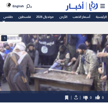
English
الرئيسية
أسعار الذهب
الأردن
مونديال 2026
فلسطين
طقس
1
0
0