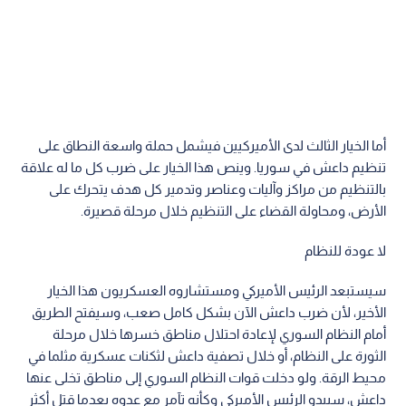
أما الخيار الثالث لدى الأميركيين فيشمل حملة واسعة النطاق على
تنظيم داعش في سوريا. وينص هذا الخيار على ضرب كل ما له علاقة
بالتنظيم من مراكز وآليات وعناصر وتدمير كل هدف يتحرك على
الأرض، ومحاولة القضاء على التنظيم خلال مرحلة قصيرة.
لا عودة للنظام
سيستبعد الرئيس الأميركي ومستشاروه العسكريون هذا الخيار
الأخير، لأن ضرب داعش الآن بشكل كامل صعب، وسيفتح الطريق
أمام النظام السوري لإعادة احتلال مناطق خسرها خلال مرحلة
الثورة على النظام، أو خلال تصفية داعش لثكنات عسكرية مثلما في
محيط الرقة. ولو دخلت قوات النظام السوري إلى مناطق تخلى عنها
داعش، سيبدو الرئيس الأميركي وكأنه تآمر مع عدوه بعدما قتل أكثر