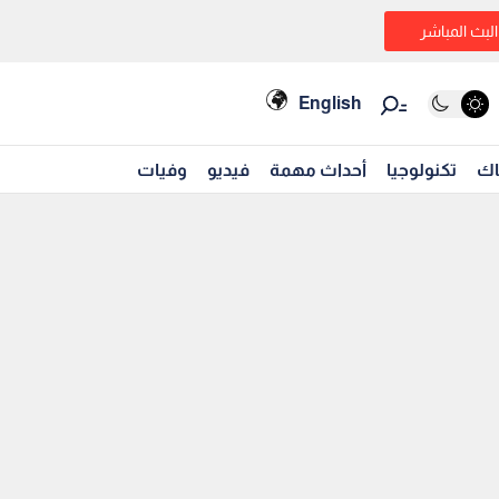
البث المباشر
English
اك
تكنولوجيا
أحداث مهمة
فيديو
وفيات