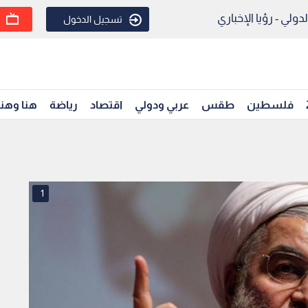
ولي - رؤيا الإخباري
تسجيل الدخول
فلسطين
طقس
عربي ودولي
اقتصاد
رياضة
هنا وهن
1