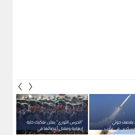
ى بقصف حوثي
"الحرس الثوري" يعلن تفكيك خلية
ترمب: 
سكرين في مأرب
إرهابية ومقتل أعضائها في
تعرضها
ليمن
سيستان وبلوشستان
العالمي