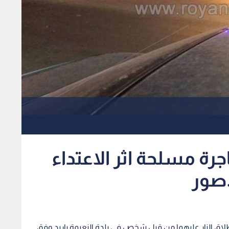
جرة مسلحة اثر الاعتداء
.صور
لاق النار عليهما من قبل شخص في بلدة النعيمة بإربد وفق