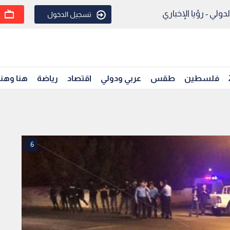
ولي - رؤيا الإخباري
تسجيل الدخول
فلسطين
طقس
عربي ودولي
اقتصاد
رياضة
هنا وهن
6