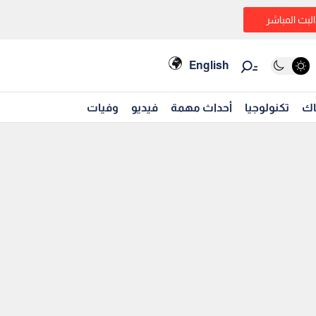
البث المباشر
English
اك
تكنولوجيا
أحداث مهمة
فيديو
وفيات