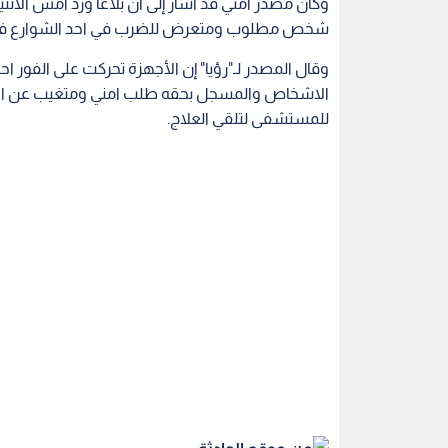
وكان مصدر أمني قد اشار إلى أن بلاغا ورد أمس الاثن
شخص مطلوب ومتعرض للضرب في احد الشوارع في م
وقال المصدر لـ"رؤيا" إن الأجهزة تحركت على الفور ا
الاشخاص والمسجل بحقه طلب امني ومتغيب عن الاقا
للمستشفى لتلقي العلاج.