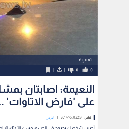
تعبيرية
0
0
النعيمة: اصابتان بمشا
على 'فارض الاتاوات' .
نشر :
22:54 2017/10/31
|
الأردن
أصيب شخصان بجروح في الجسم، مساء الثلاثاء، إثر إط