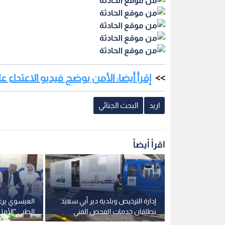
إقرأ أيضا: الأمن يوضح فيديو الاعتداء
اربد
البحث الجنائي
اقرأ أيضاً
طريق عمان-
إدارة الترخيص وبلدية دير أبي سعيد
العيسوي يرعى
 الإسمنتية
تطلقان خدمات الفحص الفني
الطبي "الأمل
المسائي الأحد
السرطان" في