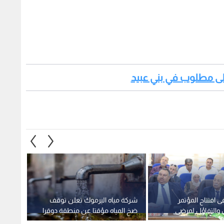
 على مطلوب في بني عبيد
 افتتاح المؤتمر
شركة مياه اليرموك تعلن توقف
فريق ا
 والتفاؤل لمرضى
ضخ المياه مؤقتا عن منطقة دوقرا
الجنا
 إربد
بإربد
شخص منذ ع