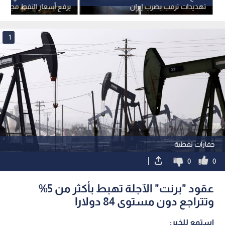
تهديدات ترمب بضرب إيران
يرفع أسعار النفط مجددا
1
حفارات نفطية
0
0
عقود "برنت" الآجلة تهبط بأكثر من 5%
وتتراجع دون مستوى 84 دولارا
استمع للخبر: