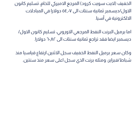
الخفيف (لايت سويت كرود) المرجع الاميركي للخام، تسليم كانون
الاول/ديسمبر ثمانية سنتات الى ٥٤,٠٧ دولارا في المبادلات
الالكترونية في آسيا.
اما برميل البرنت النفط المرجعي الاوروبي، تسليم كانون الاول/
ديسمبر ايضا فقد تراجع ثمانية سنتات الى ٦٠,٨٢ دولارا.
وكان سعر برميل النفط الخفيف سجل الاثنين ارتفاع قياسيا منذ
شباط/فبراير، ومثله برنت الذي سجل اعلى سعر منذ سنتين.