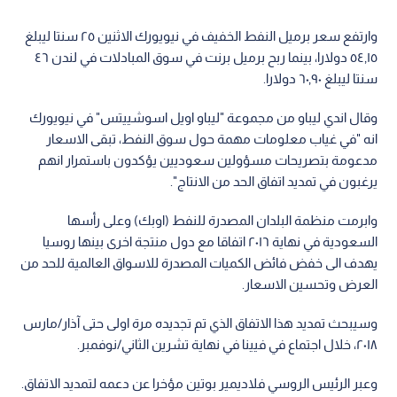
وارتفع سعر برميل النفط الخفيف في نيويورك الاثنين ٢٥ سنتا ليبلغ
٥٤,١٥ دولارا، بينما ربح برميل برنت في سوق المبادلات في لندن ٤٦
سنتا ليبلغ ٦٠,٩٠ دولارا.
وقال اندي ليباو من مجموعة "ليباو اويل اسوشييتس" في نيويورك
انه "في غياب معلومات مهمة حول سوق النفط، تبقى الاسعار
مدعومة بتصريحات مسؤولين سعوديين يؤكدون باستمرار انهم
يرغبون في تمديد اتفاق الحد من الانتاج".
وابرمت منظمة البلدان المصدرة للنفط (اوبك) وعلى رأسها
السعودية في نهاية ٢٠١٦ اتفاقا مع دول منتجة اخرى بينها روسيا
يهدف الى خفض فائض الكميات المصدرة للاسواق العالمية للحد من
العرض وتحسين الاسعار.
وسيبحث تمديد هذا الاتفاق الذي تم تجديده مرة اولى حتى آذار/مارس
٢٠١٨، خلال اجتماع في فيينا في نهاية تشرين الثاني/نوفمبر.
وعبر الرئيس الروسي فلاديمير بوتين مؤخرا عن دعمه لتمديد الاتفاق.