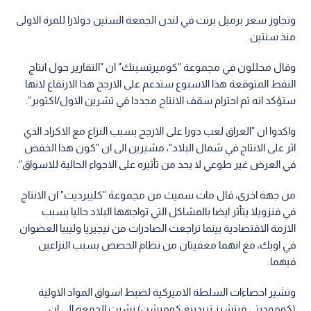
وتجاوز سعر برميل برنت في لندن الجمعة الستين دولارا للمرة الاولى
منذ سنتين.
وقال محللون في مجموعة "كوميرتسبنك" ان "التقارير حول انتاج
النفط المتوقعة هذا الاسبوع ستدعم على الارجح هذا الارتفاع لانها
ستؤكد انه تم احترام سقف الانتاج مجددا في تشرين الاول/اكتوبر".
واكدوا ان "العراق لعب دورا على الارجح بسبب النزاع مع الاكراد الذي
اثر على الانتاج في شمال البلاد"، مشيرين الى ان "كون هذا الخفض
في العرض غير طوعي لا يحد من تأثيره على الاجواء الحالية للاسواق".
من جهة اخرى، قال مات سميث من مجموعة "كليبرديت" ان الانتاج
في فنزويلا يتأثر ايضا بالمشاكل التي تواجهها البلاد حاليا بسبب
الازمة الاقتصادية بينما تراجعت الصادرات من نيجيريا وليبيا العضوان
في اوبك، مع انهما معفيتان من نظام الحصص بسبب النزاعين
فيهما.
وتشير احصاءات السلطة الاميركية لضبط اسواق المواد الاولية
(كوموديتي فيتشرز تريدينغ كوميشن) نشرت الجمعة الى ان