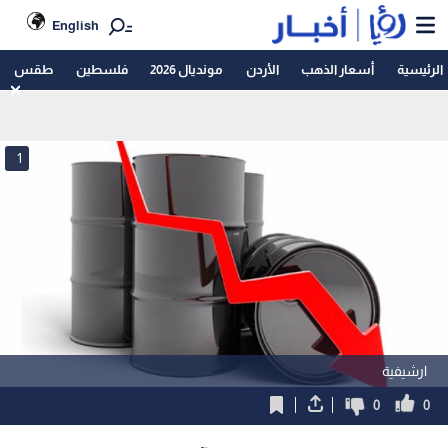
English
الرئيسية
أسعار الذهب
الأردن
مونديال 2026
فلسطين
طقس
1
ارشيفية
0
0