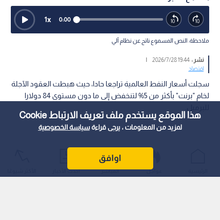
1
x
0:00
ملاحظة: النص المسموع ناتج عن نظام آلي
نشر :
19:44 2026/7/28
|
اقتصاد
سجلت أسعار النفط العالمية تراجعا حادا، حيث هبطت العقود الآجلة
لخام "برنت" بأكثر من 5% لتنخفض إلى ما دون مستوى 84 دولارا
للبرميل.
هذا الموقع يستخدم ملف تعريف الارتباط Cookie
لمزيد من المعلومات ، يرجى قراءة
سياسة الخصوصية
اوافق
الرئيسية
عواجل
المباشر
أحدث الأخبار
الأكثر شيوعًا