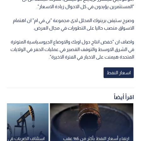
"المستثمرين يؤيدون في كل الاحوال زيادة الاسعار".
وصرح ستيفن برينوك المحلل لدى مجموعة "بي في ام" ان اهتمام
الاسواق منصب حاليا على التطورات في مجال العرض.
واضاف ان "خفض انتاج دول اوبك والاوضاع الجيوسياسية المتوترة
في الشرق الاوسط والتوقف القصير في عمليات الحفر في الولايات
المتحدة هيمنت على الاخبار في الفترة الاخيرة".
اسعار النفط
اقرأ أيضاً
ارتفاع أسعار النفط بأكثر من 6% عقب
استئناف الضربات في الش