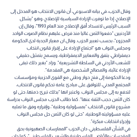
وقال الحزب، في بيانه الاسبوعي، أن قانون الانتخاب هو المدخل إلى
الإصلاح، إذا ما توفرت الإرادة السياسية للإصلاح، وهو "يشكل
السبب الرئيس لانسداد أفق الإصلاح منذ العام 1993"، وقال إن
الأردنيين "دفعوا الثمن غاليا منذ فرض عليهم نظام الصوت الواحد
المجزوء"، بحسب تعبير الحزب. وقال ان معيار الجدية لدى الحكومة
ومجلس النواب هو "اجتماع الإرادة على إقرار قانون انتخاب
ديمقراطي، يتفق والمعايير الديمقراطية، ويسمح بتمثيل حقيقي
للشعب الأردني في السلطة التشريعية". وزاد "بغير ذلك تبقى
الإرادة غائبة، والمصالح الشخصية هي المقدمة".
ودعا الحكومة إلى فتح حوار وطني مع القوى الحزبية ومؤسسات
المجتمع المدني، للتوافق على مبادئ عامة تحكم قانون الانتخاب،
لتدفع به إلى مجلس النواب. واعتبر انها "بذلك تبرئ ذمتها، حتى لو
كان الثمن حجب الثقة عنها". كما طالب الحزب مجلس النواب بدراسة
مشروع قانون الانتخاب "بمسؤولية وطنية"، وإقراره وفق ما تمليه
عليه مسؤوليته الوطنية، "حتى لو كان الثمن حل مجلس النواب
وإجراء انتخابات مبكرة".
في الشأن الفلسطيني، دان الحزب "الممارسات الصهيونية بحق
المقدسات والأراضي الفلسطينية والشعب الفلسطيني"، كما دان