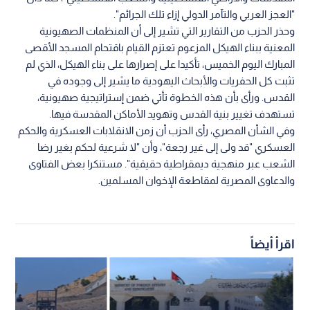
"العجز العربي والتآمر الدولي إزاء تلك الجرائم".
وحذر الحزب من التقارير التي تشير إلى أن المنظمات الصهيونية
المعنية ببناء الهيكل المزعوم تعتزم القيام باقتحام المسجد الأقصى
المبارك اليوم الخميس، تأكيدا على إصرارها على بناء الهيكل، الذي لم
تثبت كل الحفريات والأبحاث اليهودية ما يشير إلى وجوده في
القدس. ورأى بأن هذه الخطوة تأتي ضمن إستراتيجية صهيونية،
تستهدف تغيير بنية القدس وتهويد الأماكن المقدسة فيها.
وفي الشأن المصري، رأى الحزب أن زمن الانقلابات العسكرية والحكم
العسكري "قد ولى إلى غير رجعة"، وأن "لا شرعية لحكم بغير رضا
الشعب عبر منهجية ديمقراطية حقيقية". مستنكرا بعض الفتاوى
والدعاوى المصرية لمقاطعة الإخوان المسلمين.
اقرأ أيضاً