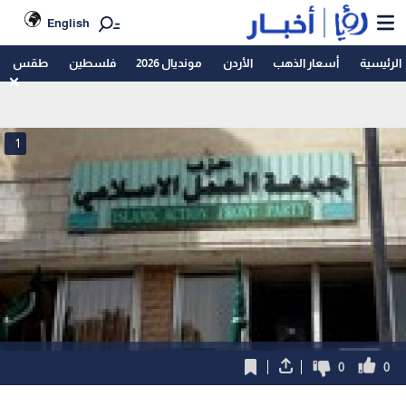
English
الرئيسية
أسعار الذهب
الأردن
مونديال 2026
فلسطين
طقس
1
0
0