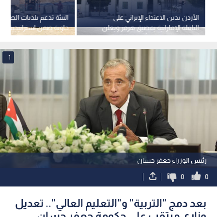
الأردن يدين الاعتداء الإيراني على
الناقلة الإماراتية بمضيق هرمز ويعلن
تضامنه الكامل مع أبوظبي
2027)
1
رئيس الوزراء جعفر حسان
0
0
بعد دمج "التربية" و"التعليم العالي".. تعديل
وزاري مرتقب على حكومة جعفر حسان