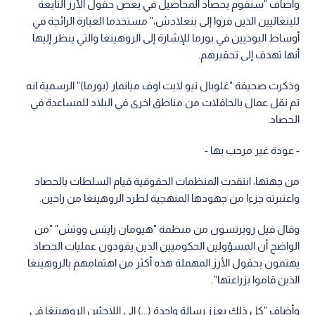
وأضاف "سنقوم بحصاد المحاصيل في بعض حقول الأرز التابعة
للبنغاليين الذين فروا إلى بنغلادش،" مستخدما العبارة الرائجة في
أوساط البوذيين في بورما للإشارة إلى الروهينغا والتي ينظر إليها
أنها تهدف إلى تحقيرهم.
وذكرت صحيفة "غلوبال نيو لايت اوف ميانمار (بورما)" الرسمية انه
تم نقل عمال بالحافلات من مناطق اخرى في البلاد للمساعدة في
الحصاد.
- عودة غير مرحب بها -
من جهتها، انتقدت المنظمات الحقوقية قيام السلطات بالحصاد
واعتبرته جزءا من جهودها المنهجية لطرد الروهينغا من راخين.
وقال فيل روبرتسون من منظمة "هيومان رايتس ووتش" "من
الواضح أن المسؤولين الحكوميين الذين يقودون عمليات الحصاد
يهتمون بحقول الأرز المهملة هذه أكثر من اهتمامهم بالروهينغا
الذين قاموا بزراعتها".
وأضاف "كل ذلك يعزز رسالة واحدة (...) إلى اللاجئين الروهينغا في