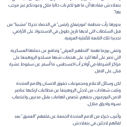
بنغلادش مفادها أن ما هو لكم بات حاليا ملكي وعودتكم غير مرحب
بها".
بدورها، رأت منظمة "فورتيفاي رايتس" في الحصاد تحركا "مشينا" من
قبل السلطات التي لديها تاريخ طويل في الاستحواذ على الأراضي،
تحديدا تلك التابعة للأقلية العرقية.
وتنفي بورما تهمة "التطهير العرقي" وتدافع عن حملتها العسكرية
التي تصر على أنها للرد على هجمات شنها مسلحو الروهينغا على
مراكز الشرطة في أواخر آب/اغسطس، ما أسفر عن سقوط عشرة
قتلى على الاقل.
لكن وسائل الاعلام ومجموعات حقوق الانسان والامم المتحدة
وثقت شهادات من لاجئي الروهينغا عن فظاعات ارتكبها عناصر
الامن البورميون بحقهم، تتضمن اتهامات بقتل مدنيين واغتصاب
نسوة واحراق منازل.
وأعرب خبراء من الامم المتحدة الجمعة عن قلقهم "العميق" بعد
لقائهم لاجئين في بنغلادش.