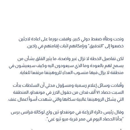
وتحت وطأة ضغط دولي كبير، وافقت بورما على اعادة لاجئين
خضعوا إلى "التدقيق" وبإمكانهم اثبات إقامتهم في راخين.
لكن تفاصيل الخطة لا تزال غير واضحة، ما يثير القلق بشأن من
يسمح لهم بالعودة وما الذي سيعودون اليه وكيف سيعيشون في
منطقة لا يزال فيها منسوب العداء للروهينغا مرتفعا للغاية.
وأفادت وسائل إعلام رسمية ومسؤول محلي أن السلطات بدأت
السبت حصاد ٧١ ألف فدان من حقول الارز في مونغداو، المنطقة
التي يشكل الروهينغا غالبية سكانها والتي شهدت أسوأ اعمال عنف.
وقال رئيس دائرة الزراعة في مونغداو ثين واي لوكالة فرانس برس
"بدأنا الحصاد اليوم في ممر قرية ميو ثيو غيي".