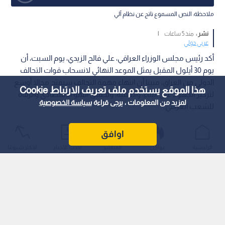
ملاحظة: النص المسموع ناتج عن نظام آلي
نشر :
منذ 5 ساعات
|
عربي دولي
أكد رئيس مجلس الوزراء العراقي، علي فالح الزيدي، يوم السبت، أن
يوم 30 أيلول المقبل يمثل الموعد النهائي لانسحاب قوات التحالف
الدولي من العراق، مبينا أن انتهاء مهمة التحالف سيفتح مجالا أوسع
هذا الموقع يستخدم ملف تعريف الارتباط Cookie
لتركيز الجهود على البناء، والتنمية، وتحقيق النمو الاقتصادي والرفاه
لمزيد من المعلومات ، يرجى قراءة
سياسة الخصوصية
للشعب العراقي.
اوافق
الرئيسية
عواجل
المباشر
أحدث الأخبار
الأكثر شيوعًا