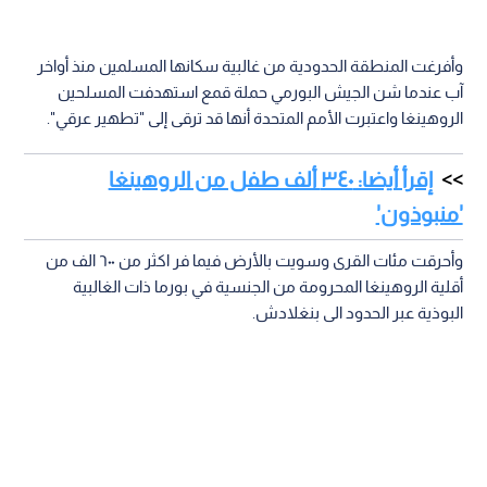
وأفرغت المنطقة الحدودية من غالبية سكانها المسلمين منذ أواخر
آب عندما شن الجيش البورمي حملة قمع استهدفت المسلحين
الروهينغا واعتبرت الأمم المتحدة أنها قد ترقى إلى "تطهير عرقي".
إقرأ أيضا: ٣٤٠ ألف طفل من الروهينغا
'منبوذون'
وأحرقت مئات القرى وسويت بالأرض فيما فر اكثر من ٦٠٠ الف من
أقلية الروهينغا المحرومة من الجنسية في بورما ذات الغالبية
البوذية عبر الحدود الى بنغلادش.