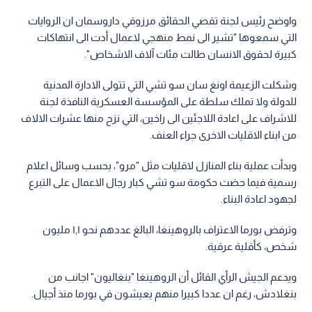
واوضح رئيس لجنة تقصي الحقائق مرزوقي داروسمان ان الروايات
التي سمعوها "تشير الى نمط منهجي لاعمال أدت الى انتهاكات
كبيرة لحقوق الانسان طالت مئات آلاف الاشخاص".
وشكلت الزعيمة اونغ سان سو تشي التي تتولى الادارة المدنية
للدولة ولا تملك سلطة على المؤسسة العسكرية النافذة لجنة
للاشراف على اعادة اللاجئين الى راخين، التي نزح منها عشرات الالاف
من ابناء الاقليات الاخرى جراء العنف.
وبدأت عملية بناء المنازل لاقليات مثل "مرو"، بحسب وسائل اعلام
رسمية فيما حضت حكومة سو تشي كبار رجال الاعمال على التبرع
لجهود اعادة البناء.
وترفض بورما الاعتراف بالروهينغا، البالغ عددهم نحو ١,١ مليون
شخص، كأقلية عرقية.
ويدعم الجيش الرأي القائل أن الروهينغا "بنغاليون" اجانب من
بنغلادش، رغم ان عددا كبيرا منهم يعيشون في بورما منذ أجيال.