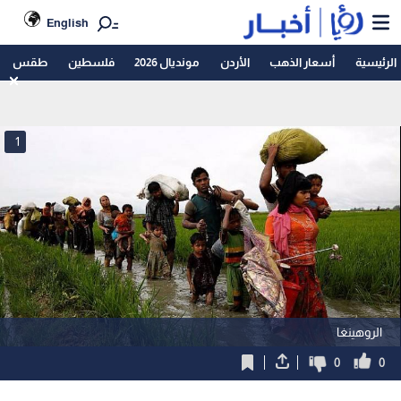
English
الرئيسية
أسعار الذهب
الأردن
مونديال 2026
فلسطين
طقس
1
الروهينغا
0
0