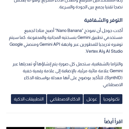
نضجا تقنيا يجمع بين الجودة والسرعة.
التوفر والشفافية
أكدت جوجل أن نموذج "Nano Banana" أصبح متاحا لجميع
مستخدمي تطبيق Gemini بنسختيه المجانية والمدفوعة. كما سيتم
توفيره تدريجيا للمطورين عبر واجهة Gemini API ومنصتي Google
AI Studio وVertex AI.
والتزاما بالشفافية، ستحمل كل صورة يتم إنشاؤها أو تعديلها عبر
Gemini علامة مائية مرئية، بالإضافة إلى علامة رقمية خفية
(SynthID)، للتأكيد بوضوح على أنها معدلة بواسطة الذكاء
الاصطناعي.
تكنولوجيا
غوغل
الذكاء الاصطناعي
التطبيقات الذكية
اقرأ أيضاً