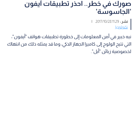
صورك في خطر.. احذر تطبيقات آيفون
'الجاسوسة'
نشر :
11:29 2017/10/28
|
تكنولوجيا
نبه خبير في أمن المعلومات إلى خطورة تطبيقات هواتف "آيفون"،
التي تتيح الولوج إلى كاميرا الجهاز الذكي، وما قد يمثله ذلك من انتهاك
لخصوصية زبائن "أبل".