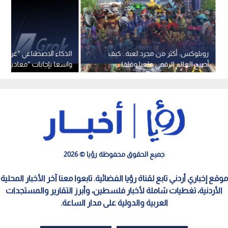
روبلوكس: أكثر من مجرد لعبة.. كيف
الذكاء الاصطناعي "غروك" ي
أصبح العالم الرقمي ملعبا وقلقا
واسعا بإجابات "معادية للا
لملايين الأطفال؟
جميع الحقوق محفوظة رؤيا © 2026
موقع إخباري أردني تابع لقناة رؤيا الفضائية. تابعوا معنا آخر الأخبار المحلية
الأردنية، تغطيات شاملة لأخبار فلسطين، وأبرز التقارير والمستجدات
العربية والدولية على مدار الساعة.