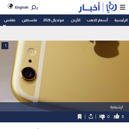
English
الرئيسية
أسعار الذهب
الأردن
مونديال 2026
فلسطين
طقس
1
ارشيفية
0
0