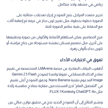
رياضي في مشهد واحد متكامل.
تحرير متعدد المراحل: يتيح النموذج إجراء تعديلات متتالية على
الصورة خطوة بخطوة، مثل تغيير لون جدار في غرفة ثم إضافة أثاث،
مع الحفاظ على بقية عناصر الصورة ثابتة.
مزج التصاميم: يمكن استلهام الأنماط والألوان من صورة وتطبيقها
على أخرى، مثل تصميم فستان بنقشة مستوحاة من جناح فراشة، أو
تلوين حذاء بألوان زهرة.
تفوق في اختبارات الأداء
أظهرت البيانات الصادرة عن منصة LMArena، المتخصصة في تقييم
نماذج الذكاء الاصطناعي، تفوقا واضحا لنموذج Gemini 2.5 Flash
Image المدعوم بتقنية Nano Banana. وحقق النموذج أعلى تقييم
في "التفضيل العام" لدى المستخدمين مقارنة بنماذج منافسة رائدة
مثل ChatGPT-4o وFLUX.1 Kontext.
وتشير النتائج إلى أن النموذج الجديد نجح في تحقيق توازن مثالي بين
رضا المستخدمين المرتفع ومعدل الأداء السريع، وهو ما يعكس