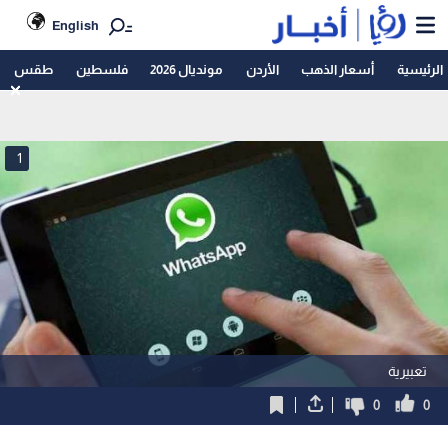
English
الرئيسية
أسعار الذهب
الأردن
مونديال 2026
فلسطين
طقس
1
تعبيرية
0
0