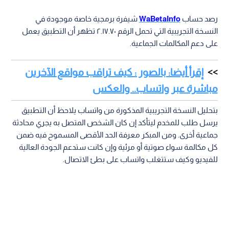
رصد حساب
WaBetaInfo
شيفرة برمجية خاصة موجودة في
النسخة التجريبية التي تحمل الرقم ٢.١٧.٧٠ تظهر أن التطبيق يعمل
على دعم المكالمات الجماعية.
إقرأ أيضا: بالصور : كيف تراقب مواقع الآخرين
مباشرة عبر واتساب.. والعكس
بتحليل النسخة التجريبية المذكورة من واتساب يلاحظ أن التطبيق
يرسل طلب للمخدم ليتأكد إن كان الشخص المتصل به يجري محادثة
جماعية أخرى. ومن المبكر معرفة الحد الأقصى المسموح فيه ضمن
كل مكالمة سواء صوتية أو مرئية وإن كانت ستدعم الجودة العالية
للفيديو وكيف ستتغلب واتساب على بطئ الاتصال.