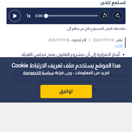
استمع للخبر:
1
x
0:00
ملاحظة: النص المسموع ناتج عن نظام آلي
نشر :
11:36 2026/7/19
|
آخر تحديث :
11:36 2026/7/19
الأردن
أشار الصرايرة إلى أن مشروع القانون يمنح مجلس الهيئة
صلاحيات اعتماد المؤسسات وبرامجها والرقابة عليها
هذا الموقع يستخدم ملف تعريف الارتباط Cookie
لمزيد من المعلومات ، يرجى قراءة
سياسة الخصوصية
شرعت لجنة التربية والتعليم النيابية، برئاسة النائب الدكتور إبراهيم
القرالة، اليوم الأحد، بمناقشة مشروع قانون هيئة الاعتماد وضمان
الجودة لسنة 2026، بحضور رئيس هيئة الاعتماد وضمان الجودة
اوافق
الدكتور ظافر الصرايرة وعدد من المعنيين والمختصين.
الرئيسية
عواجل
المباشر
أحدث الأخبار
الأكثر شيوعًا