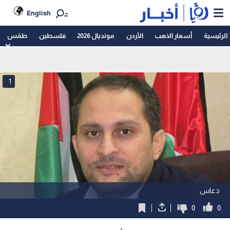
English
الرئيسية
أسعار الذهب
الأردن
مونديال 2026
فلسطين
طقس
1
دعاس
0
0