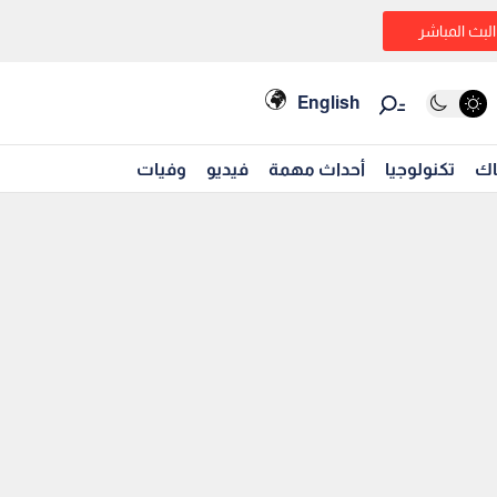
البث المباشر
English
اك
تكنولوجيا
أحداث مهمة
فيديو
وفيات