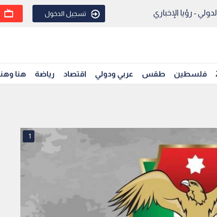
ولي - رؤيا الإخباري
تسجيل الدخول
فلسطين
طقس
عربي ودولي
اقتصاد
رياضة
هنا وهن
1