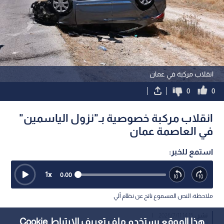
انقلاب مركبة في عمان
0
0
انقلاب مركبة خصوصية بـ"نزول الياسمين"
في العاصمة عمان
استمع للخبر:
1
x
0:00
ملاحظة: النص المسموع ناتج عن نظام آلي
نشر :
14:15 2026/7/11
|
هذا الموقع يستخدم ملف تعريف الارتباط Cookie