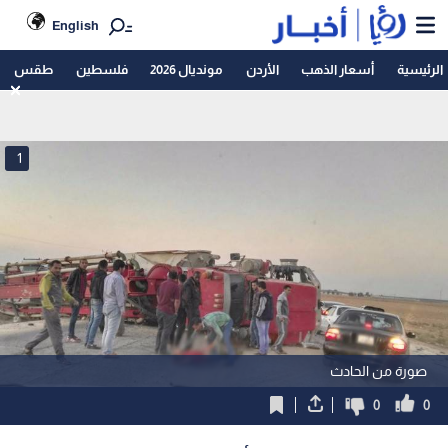
English
الرئيسية
أسعار الذهب
الأردن
مونديال 2026
فلسطين
طقس
1
صورة من الحادث
0
0