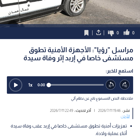
0
0
مراسل "رؤيا": الأجهزة الأمنية تطوق
مستشفى خاصا في إربد إثر وفاة سيدة
استمع للخبر:
1
x
0:00
ملاحظة: النص المسموع ناتج عن نظام آلي
نشر :
19:46 2026/7/11
|
آخر تحديث :
22:49 2026/7/11
الأردن
تعزيزات أمنية تطوق مستشفى خاصا في إربد عقب وفاة سيدة
أثناء عملية ولادة.