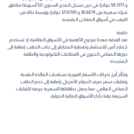
و 59.3177 دولارا، في حين يسجل الـمدى السنوي (52 أسبوعا) مناطق
تحرك سعرية بين 36.6674 و 121.6700 دولارا، ووسط حالة من
الترقب في أسواق الـمعادن الـنفيسة.
خلفية:
تعد الفضة معدنا مزدوج الأهمية في الأسواق الـعالمية؛ إذ تستخدم
كـملاذ آمن للاستثمار وتغطية الـمخاطر إلى جانب الـذهب، إضافة إلى
دورها الـصناعي الـحيوي في القطاعات التكنولوجية والطاقة
الـمتجددة.
وتتأثر أبرز تحركات الأسعار الفورية بسياسات الـفائدة الـنقدية،
وتقلبات سعر صرف الـدولار الأمريكي، إضافة إلى حجم الـطلب
الـصناعي الـعالمي، مما يجعل نطاقاتها السعرية عرضة للتقلبات
السريعة رهنا بـأداء الأسواق الـمالية الـدولية.