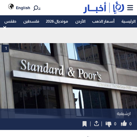
English
الرئيسية
أسعار الذهب
الأردن
مونديال 2026
فلسطين
طقس
1
ارشيفية
0
0