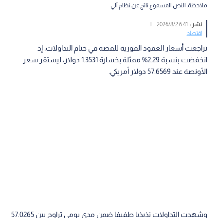
ملاحظة: النص المسموع ناتج عن نظام آلي
نشر :
6:41 2026/8/2
|
اقتصاد
تراجعت أسعار العقود الفورية للفضة في ختام التداولات، إذ
انخفضت بنسبة 2.29% ممثلة بخسارة 1.3531 دولار، ليستقر سعر
الأونصة عند 57.6569 دولار أمريكي.
وشهدت التداولات تذبذبا طفيفا ضمن مدى يومي تراوح بين 57.0265