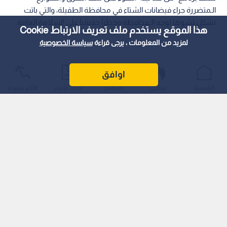
الـمتضررة جراء فيضانات الشتاء في محافظة الطفيلة، والتي باتت
تشكل تشوها لوجه الـمحافظة وخطرا حقيقيا على السلامة العامة.
هذا الموقع يستخدم ملف تعريف الارتباط Cookie
لمزيد من المعلومات ، يرجى قراءة
سياسة الخصوصية
اوافق
الرئيسية
عواجل
المباشر
أحدث الأخبار
الأكثر شيوعًا
وأبدى مواطنون استياءهم من تفاقم الانهيارات مع آخر موسم
مطري في شهري كانون الثاني وشباط الـماضيين، خاصة في شوارع
حيوية مثل "شارع الـمنصورة"، مؤكدين تلقيهم وعودا متكررة من
البلدية دون أي تنفيذ فعلي على أرض الواقع.