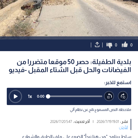
0
0
بلدية الطفيلة: حصر 50 موقعا متضررا من
الفيضانات والحل قبل الشتاء المقبل -فيديو
استمع للخبر:
1
x
0:00
ملاحظة: النص المسموع ناتج عن نظام آلي
نشر :
19:01 2026/7/19
|
آخر تحديث :
5:47 2026/7/20
الأردن
سلط برنامج "من هنا نبدأ" الضوء على ملف الطرق والشوارع