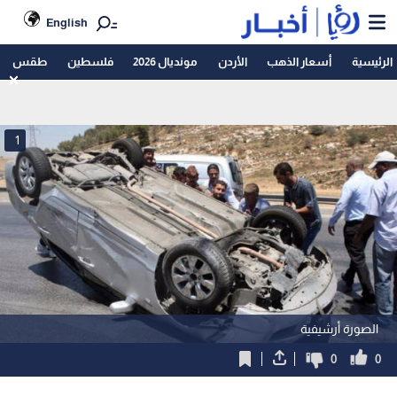
English
الرئيسية
أسعار الذهب
الأردن
مونديال 2026
فلسطين
طقس
1
الصورة أرشيفية
0
0