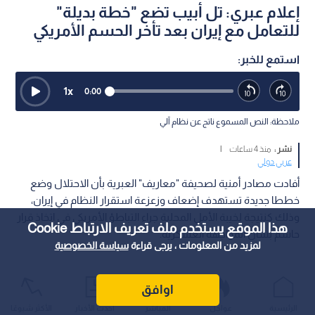
إعلام عبري: تل أبيب تضع "خطة بديلة"
للتعامل مع إيران بعد تأخر الحسم الأمريكي
استمع للخبر:
1
x
0:00
ملاحظة: النص المسموع ناتج عن نظام آلي
نشر :
منذ 4 ساعات
|
عربي دولي
أفادت مصادر أمنية لصحيفة "معاريف" العبرية بأن الاحتلال وضع
خططا جديدة تستهدف إضعاف وزعزعة استقرار النظام في إيران،
وذلك كنتيجة لخيبة الأمل المحلية جراء التباطؤ الأمريكي في اتخاذ قرار
هذا الموقع يستخدم ملف تعريف الارتباط Cookie
حاسم بشأن المواجهة العسكرية.
لمزيد من المعلومات ، يرجى قراءة
سياسة الخصوصية
اوافق
الرئيسية
عواجل
المباشر
أحدث الأخبار
الأكثر شيوعًا