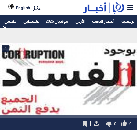
English
الرئيسية
أسعار الذهب
الأردن
مونديال 2026
فلسطين
طقس
1
0
0