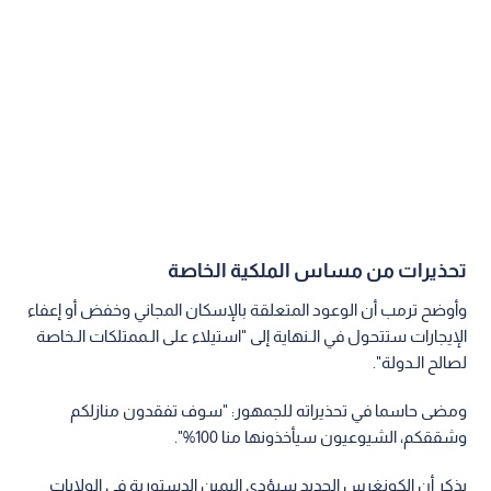
تحذيرات من مساس الملكية الخاصة
وأوضح ترمب أن الوعود المتعلقة بالإسكان المجاني وخفض أو إعفاء
الإيجارات ستتحول في الـنهاية إلى "استيلاء على الـممتلكات الـخاصة
لصالح الـدولة".
ومضى حاسما في تحذيراته للجمهور: "سوف تفقدون منازلكم
وشققكم، الشيوعيون سيأخذونها منا 100%".
يذكر أن الكونغرس الجديد سيؤدي اليمين الدستورية في الولايات