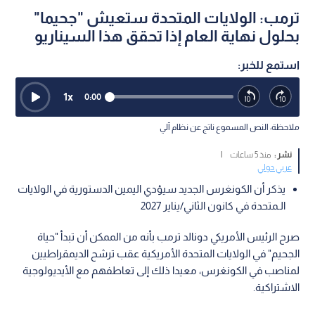
ترمب: الولايات المتحدة ستعيش "جحيما"
بحلول نهاية العام إذا تحقق هذا السيناريو
استمع للخبر:
1
x
0:00
ملاحظة: النص المسموع ناتج عن نظام آلي
نشر :
منذ 5 ساعات
|
عربي دولي
يذكر أن الكونغرس الجديد سيؤدي اليمين الدستورية في الولايات
الـمتحدة في كانون الثاني/يناير 2027
صرح الرئيس الأمريكي دونالد ترمب بأنه من الممكن أن تبدأ "حياة
الجحيم" في الولايات المتحدة الأمريكية عقب ترشح الديمقراطيين
لمناصب في الكونغرس، معيدا ذلك إلى تعاطفهم مع الأيديولوجية
الاشتراكية.