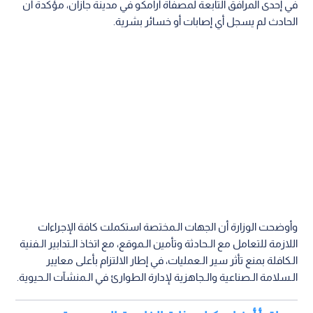
في إحدى المرافق التابعة لمصفاة أرامكو في مدينة جازان، مؤكدة أن
الحادث لم يسجل أي إصابات أو خسائر بشرية.
وأوضحت الوزارة أن الجهات الـمختصة استكملت كافة الإجراءات
اللازمة للتعامل مع الـحادثة وتأمين الـموقع، مع اتخاذ الـتدابير الـفنية
الـكافلة بمنع تأثر سير الـعمليات، في إطار الالتزام بأعلى معايير
الـسلامة الـصناعية والـجاهزية لإدارة الطوارئ في الـمنشآت الـحيوية.