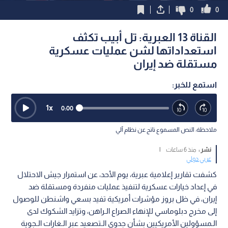
0
0
القناة 13 العبرية: تل أبيب تكثف
استعداداتها لشن عمليات عسكرية
مستقلة ضد إيران
استمع للخبر:
1
x
0:00
ملاحظة: النص المسموع ناتج عن نظام آلي
نشر :
منذ 6 ساعات
|
عربي دولي
كشفت تقارير إعلامية عبرية، يوم الأحد، عن استمرار جيش الاحتلال
في إعداد خيارات عسكرية لتنفيذ عمليات منفردة ومستقلة ضد
إيران، في ظل بروز مؤشرات أمريكية تفيد بسعي واشنطن للوصول
إلى مخرج دبلوماسي للإنهاء الصراع الـراهن، وتزايد الشكوك لدى
الـمسؤولين الأمريكيين بشأن جدوى الـتصعيد عبر الـغارات الـجوية