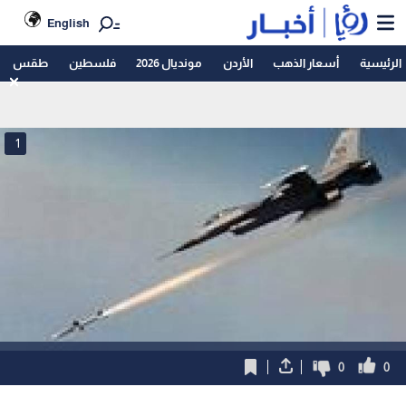
English
الرئيسية
أسعار الذهب
الأردن
مونديال 2026
فلسطين
طقس
1
0
0