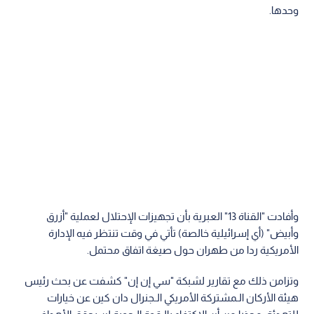
وحدها.
وأفادت "القناة 13" العبرية بأن تجهيزات الإحتلال لعملية "أزرق
وأبيض" (أي إسرائيلية خالصة) تأتي في وقت تنتظر فيه الإدارة
الأمريكية ردا من طهران حول صيغة اتفاق محتمل.
وتزامن ذلك مع تقارير لشبكة "سي إن إن" كشفت عن بحث رئيس
هيئة الأركان الـمشتركة الأمريكي الـجنرال دان كين عن خيارات