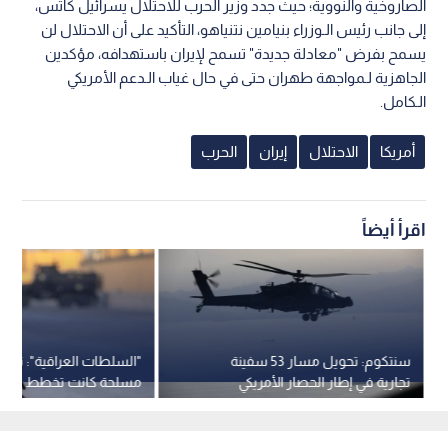
الصاروخية والنووية؛ حيث جدد وزير الحرب للاحتلال يسرائيل كاتس،
إلى جانب رئيس الـوزراء بنيامين نتنياهو، التأكيد على أن الاحتلال لن
يسمح بفرض "معادلة جديدة" تسمح لإيران باستهدافه، مؤكدين
الجاهزية لـمواجهة طهران حتى في حال غياب الـدعم الأمريكي
الـكامل.
أمريكا
الاحتلال
إيران
الحرب
اقرأ أيضاً
سنتكوم: تحويل مسار 53 سفينة
"السلطات العراقية": تفك
تجارية في إطار الحصار الأمريكي
مسلحة كانت تخطط لشن
المفروض على إيران
بطائرات مسيرة