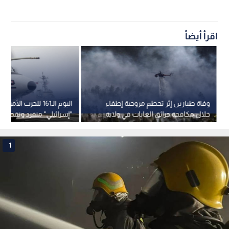
اقرأ أيضاً
وفاة طيارين إثر تحطم مروحية إطفاء
اليوم الـ161 للحرب الأمر
خلال مكافحة حرائق الغابات في ولاية
"إسرائيلي" منفرد ونقص ف
يوتا الأمريكية
الأمريكي
1