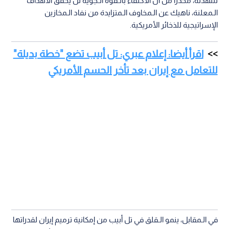
للتهدئة، محذرا من أن الاكتفاء بالـقوة الـجوية لن يحقق الأهداف
الـمعلنة، ناهيك عن الـمخاوف الـمتزايدة من نفاد الـمخازين
الإسراتيجية للذخائر الأمريكية.
اقرأ أيضا: إعلام عبري: تل أبيب تضع "خطة بديلة"
للتعامل مع إيران بعد تأخر الحسم الأمريكي
في الـمقابل، ينمو الـقلق في تل أبيب من إمكانية ترميم إيران لقدراتها