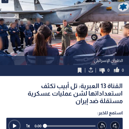
الطيران الإسرائيلي
0
0
القناة 13 العبرية: تل أبيب تكثف
استعداداتها لشن عمليات عسكرية
مستقلة ضد إيران
استمع للخبر:
1
x
0:00