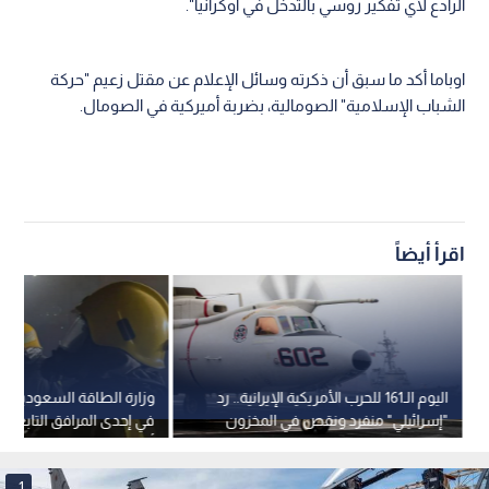
الرادع لأي تفكير روسي بالتدخل في أوكرانيا".
اوباما أكد ما سبق أن ذكرته وسائل الإعلام عن مقتل زعيم "حركة
الشباب الإسلامية" الصومالية، بضربة أميركية في الصومال.
اقرأ أيضاً
اليوم الـ161 للحرب الأمريكية الإيرانية.. رد
وزارة الطاقة السعودية: إ
"إسرائيلي" منفرد ونقص في المخزون
في إحدى المرافق التابعة 
الأمريكي
أرامكو دون خسائر بشرية
1