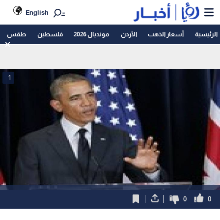
English
الرئيسية
أسعار الذهب
الأردن
مونديال 2026
فلسطين
طقس
1
0
0