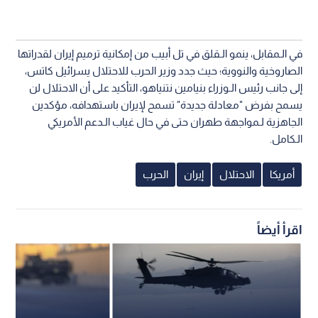
في الـمقابل، ينمو الـقلق في تل أبيب من إمكانية ترميم إيران لقدراتها
الصاروخية والنووية؛ حيث جدد وزير الحرب للاحتلال يسرائيل كاتس،
إلى جانب رئيس الـوزراء بنيامين نتنياهو، التأكيد على أن الاحتلال لن
يسمح بفرض "معادلة جديدة" تسمح لإيران باستهدافه، مؤكدين
الجاهزية لـمواجهة طهران حتى في حال غياب الـدعم الأمريكي
الـكامل.
أمريكا
الاحتلال
إيران
الحرب
اقرأ أيضاً