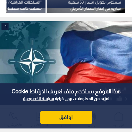
سنتكوم: تحويل مسار 53 سفينة
"السلطات العراقية": تفك
تجارية في إطار الحصار الأمريكي
مسلحة كانت تخطط لشن
المفروض على إيران
بطائرات مسيرة
1
الناتو وروسيا
هذا الموقع يستخدم ملف تعريف الارتباط Cookie
لمزيد من المعلومات ، يرجى قراءة
سياسة الخصوصية
0
0
المخابرات الأميركية: بوتين قد يختبر الناتو
اوافق
بهجوم محدود
الرئيسية
عواجل
المباشر
أحدث الأخبار
الأكثر شيوعًا