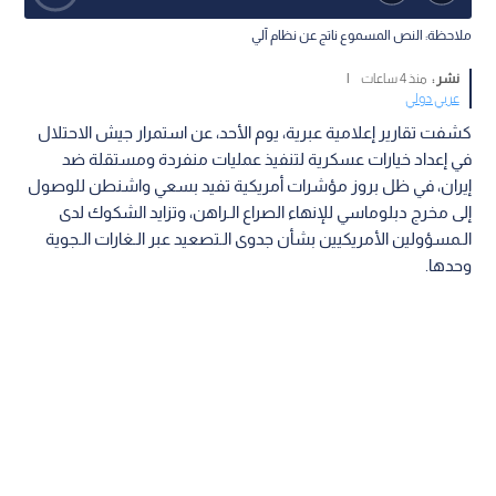
ملاحظة: النص المسموع ناتج عن نظام آلي
نشر :
منذ 4 ساعات
|
عربي دولي
كشفت تقارير إعلامية عبرية، يوم الأحد، عن استمرار جيش الاحتلال
في إعداد خيارات عسكرية لتنفيذ عمليات منفردة ومستقلة ضد
إيران، في ظل بروز مؤشرات أمريكية تفيد بسعي واشنطن للوصول
إلى مخرج دبلوماسي للإنهاء الصراع الـراهن، وتزايد الشكوك لدى
الـمسؤولين الأمريكيين بشأن جدوى الـتصعيد عبر الـغارات الـجوية
وحدها.