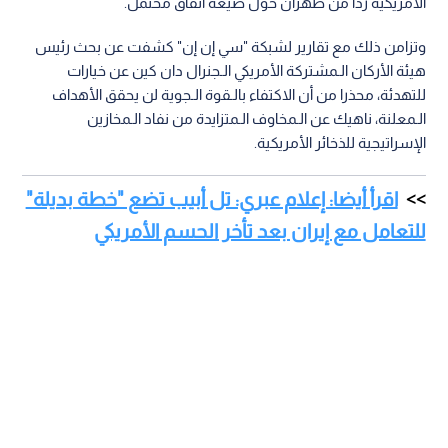
الأمريكية ردا من طهران حول صيغة اتفاق محتمل.
وتزامن ذلك مع تقارير لشبكة "سي إن إن" كشفت عن بحث رئيس
هيئة الأركان الـمشتركة الأمريكي الـجنرال دان كين عن خيارات
للتهدئة، محذرا من أن الاكتفاء بالـقوة الـجوية لن يحقق الأهداف
الـمعلنة، ناهيك عن الـمخاوف الـمتزايدة من نفاد الـمخازين
الإسراتيجية للذخائر الأمريكية.
اقرأ أيضا: إعلام عبري: تل أبيب تضع "خطة بديلة"
للتعامل مع إيران بعد تأخر الحسم الأمريكي