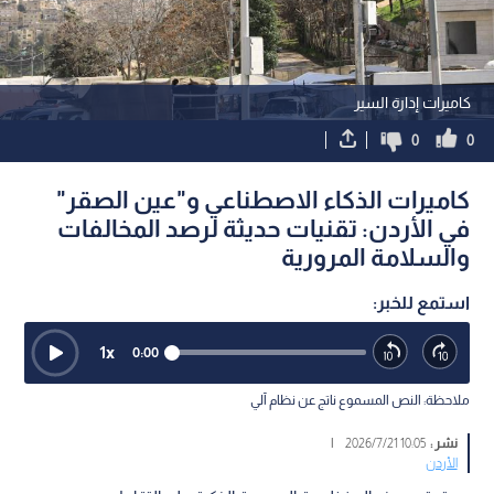
كاميرات إدارة السير
0
0
كاميرات الذكاء الاصطناعي و"عين الصقر"
في الأردن: تقنيات حديثة لرصد المخالفات
والسلامة المرورية
استمع للخبر:
1
x
0:00
ملاحظة: النص المسموع ناتج عن نظام آلي
نشر :
10:05 2026/7/21
|
الأردن