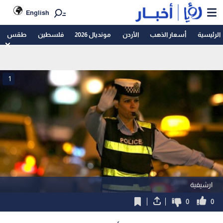
English
الرئيسية
أسعار الذهب
الأردن
مونديال 2026
فلسطين
طقس
1
ارشيفية
0
0