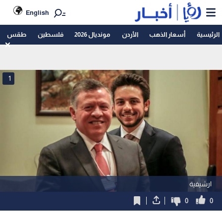
English
الرئيسية
أسعار الذهب
الأردن
مونديال 2026
فلسطين
طقس
1
ارشيفية
0
0