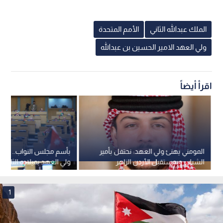
الملك عبدالله الثاني
الأمم المتحدة
ولي العهد الامير الحسين بن عبدالله
اقرأ أيضاً
المومني يهنئ ولي العهد: نحتفل بأمير
بأسم مجلس النواب.. الق
الشباب وبمستقبل الأردن الزاهر
ولي العهد بميلاده الثاني وا
1