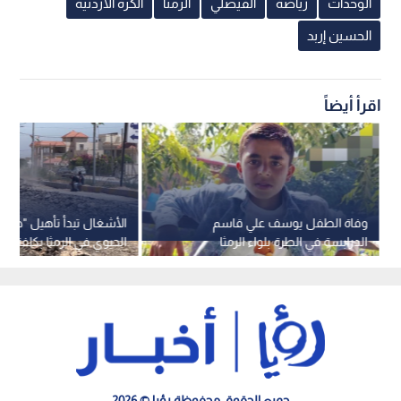
الوحدات
رياضة
الفيصلي
الرمثا
الكرة الأردنية
الحسين إربد
اقرأ أيضاً
وفاة الطفل يوسف علي قاسم
الأشغال تبدأ تأهيل "طريق
الدرابسة في الطرة بلواء الرمثا
دينار -فيديو
جميع الحقوق محفوظة رؤيا © 2026