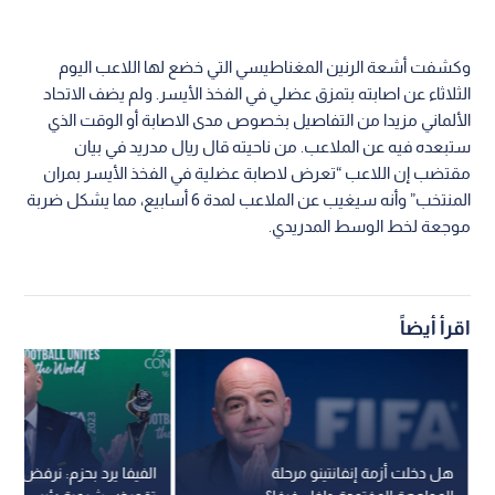
وكشفت أشعة الرنين المغناطيسي التي خضع لها اللاعب اليوم
الثلاثاء عن اصابته بتمزق عضلي في الفخذ الأيسر. ولم يضف الاتحاد
الألماني مزيدا من التفاصيل بخصوص مدى الاصابة أو الوقت الذي
ستبعده فيه عن الملاعب. من ناحيته قال ريال مدريد في بيان
مقتضب إن اللاعب “تعرض لاصابة عضلية في الفخذ الأيسر بمران
المنتخب” وأنه سيغيب عن الملاعب لمدة 6 أسابيع، مما يشكل ضربة
موجعة لخط الوسط المدريدي.
اقرأ أيضاً
هل دخلت أزمة إنفانتينو مرحلة
الفيفا يرد بحزم: نرفض مح