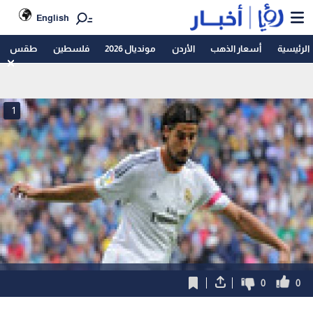
English
الرئيسية
أسعار الذهب
الأردن
مونديال 2026
فلسطين
طقس
1
0
0