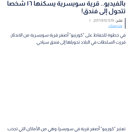
بالفيديو.. قرية سويسرية يسكنها ١٦ شخصا
تتحول إلى فندق!
نشر :
13:19 2017/9/10
|
هنا وهناك
في خطوة للحفاظ على "كوريبو" أصغر قرية سويسرية من الاندثار،
قررت السلطات في البلاد تحويلها إلى فندق سياحي.
تعتبر "كوريبو" أصغر قرية في سويسرا، وهي من الأماكن التي تجذب