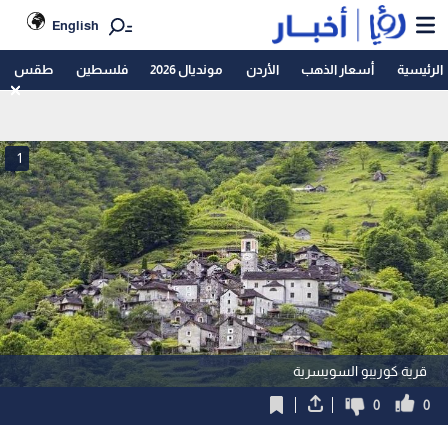
English
الرئيسية
أسعار الذهب
الأردن
مونديال 2026
فلسطين
طقس
1
قرية كوريبو السويسرية
0
0