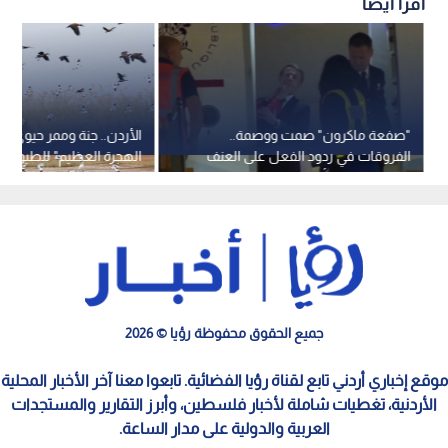
اقرأ أيضاً
"صفعة ماكرون" صمت ووصمة..
الأردن.. جنة وممر حيوي ع
الفروقات في ردود الفعل على العنف
الهجرة العظيم" للطيور
بين الرجل والمرأة
جميع الحقوق محفوظة رؤيا © 2026
موقع إخباري أردني تابع لقناة رؤيا الفضائية. تابعوا معنا آخر الأخبار المحلية
الأردنية، تغطيات شاملة لأخبار فلسطين، وأبرز التقارير والمستجدات
العربية والدولية على مدار الساعة.