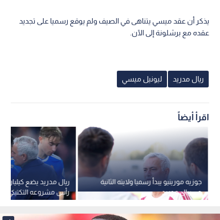
يذكر أن عقد ميسي يتناهى في الصيف ولم يوقع رسميا على تجديد
عقده مع برشلونة إلى الآن.
ريال مدريد
ليونيل ميسي
اقرأ أيضاً
جوزيه مورينيو يبدأ رسميا ولايته الثانية
ريال مدريد يضع كيليان مب
مع ريال مدريد
رأس مشروعه التكتيكي