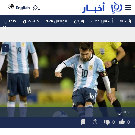
English
الرئيسية
أسعار الذهب
الأردن
مونديال 2026
فلسطين
طقس
1
ميسي
0
0