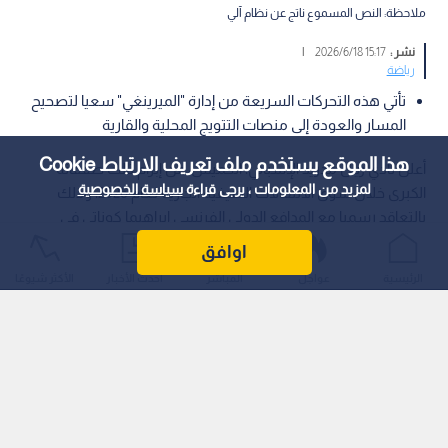
ملاحظة: النص المسموع ناتج عن نظام آلي
نشر :
15:17 2026/6/18
|
رياضة
تأتي هذه التحركات السريعة من إدارة "الميرينغي" سعيا لتصحيح
المسار والعودة إلى منصات التتويج المحلية والقارية
هذا الموقع يستخدم ملف تعريف الارتباط Cookie
أعلن نادي ريال مدريد الإسباني، الخميس، عن إبرام ثالث صفقاته
لمزيد من المعلومات ، يرجى قراءة
سياسة الخصوصية
الكبرى خلال سوق الانتقالات الصيفية الجارية لعام 2026، وذلك
بالتعاقد رسميا مع المدافع الدولي الفرنسي إبراهيما كوناتي في
صفقة انتقال حر (مجانية)، عقب انتهاء عقده مع نادي ليفربول
اوافق
الإنجليزي.
الرئيسية
عواجل
المباشر
أحدث الأخبار
الأكثر شيوعًا