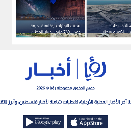
تئناف رحلات
بسبب التوترات الإقليمية.. حزمة
سوريا 
ن الأجنبية بمطار
دعم بـ 760 مليون دينار للقطاع
الممرا
السياحي وتسهيلات "صفرية"
مطار 
لرواتب الموظفين -فيديو
جميع الحقوق محفوظة رؤيا © 2026
معنا آخر الأخبار المحلية الأردنية، تغطيات شاملة لأخبار فلسطين، وأبرز الت