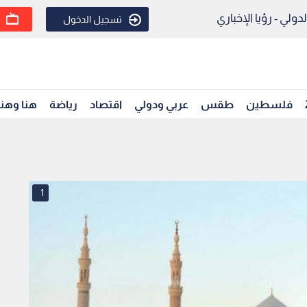
ولي - رؤيا الإخباري
تسجيل الدخول
فلسطين
طقس
عربي ودولي
اقتصاد
رياضة
هنا وهن
1