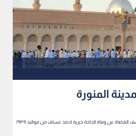
مدينة المنورة
أعلن رئيس بعثة الحج الاردنية في المدينة المنورة يوسف القضاة عن وفاة الحاجة خيرية احمد عساف من مواليد ١٩٣٨