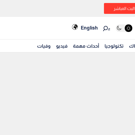
البث المباشر
English
اك
تكنولوجيا
أحداث مهمة
فيديو
وفيات