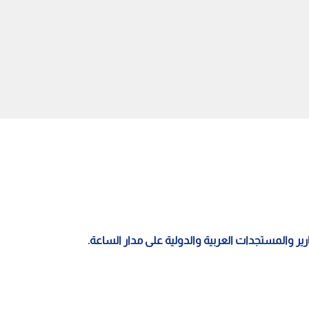
تعلن إعادة فتح جميع
"الخطوط الكويتية" تعلن استئناف
ت الجوية وانتظام الحركة في
رحلاتها إلى عمان عبر مطار الدمام
دمشق الدولي
اعتبارا من 5 أبريل
قارير والمستجدات العربية والدولية على مدار الساعة.