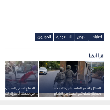
اصابات
الاردن
السعودية
الحوثيون
اقرأ أيضاً
الهلال الأحمر الفلسطيني: 48 إصابة
الدفاع المدني السوري: 
وعرقلة للطواقم الطبية في اقتحام
في حصيلة أولية إثر انفجار 
مستمر لقوات الاحتلال في قلنديا
دمشق
وكفر عقب