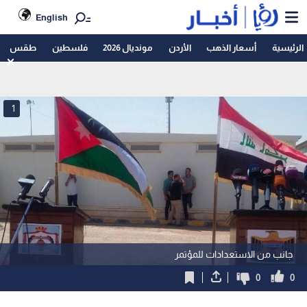
English
الرئيسية
أسعار الذهب
الأردن
مونديال 2026
فلسطين
طقس
1
جانب من الاستعدادات للمؤتمر
0
0