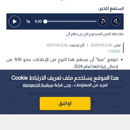
استمع للخبر:
1
x
0:00
ملاحظة: النص المسموع ناتج عن نظام آلي
نشر :
22:40 2025/11/6
|
آخر تحديث :
22:42 2025/11/6
تكنولوجيا
تتوقع "ميتا" أن يسهم هذا النوع من الإعلانات بنحو 10% من
إجمالي إيراداتها لعام 2024
هذا الموقع يستخدم ملف تعريف الارتباط Cookie
كشفت وثائق داخلية سربتها وكالة "رويترز" أن شركة "ميتا"، المالكة
لمزيد من المعلومات ، يرجى قراءة
سياسة الخصوصية
لمنصات فيسبوك وإنستغرام، تجني مليارات الدولارات سنويا من
إعلانات احتيالية منتشرة على نطاق واسع عبر تطبيقاتها.
اوافق
الرئيسية
عواجل
المباشر
أحدث الأخبار
الأكثر شيوعًا