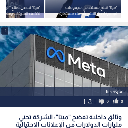
"ميتا" تمنح مستخدمي مجموعات
"ميتا" تحصن صناع "الريلز" 
فيسبوك حق النشر بأسماء مستعارة
لكشف السرقات ومنع انتح
1
شركة ميتا
0
0
وثائق داخلية تفضح "ميتا": الشركة تجني
مليارات الدولارات من الإعلانات الاحتيالية