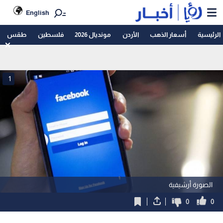
English
الرئيسية
أسعار الذهب
الأردن
مونديال 2026
فلسطين
طقس
1
الصورة أرشيفية
0
0