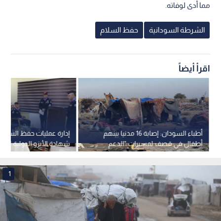
مما أدى لوفاته.
الشرطة السودانية
حفظ السلام
اقرأ أيضاً
أطباء السودان: إصابة 16 مدنيا بينهم
إدارة عمليات حفظ السلا
أطفال في قصف لمسيرات "الدعم
شهادة الأيزو الدولية لنظام
السريع" على كادوقلي
الجودة
1