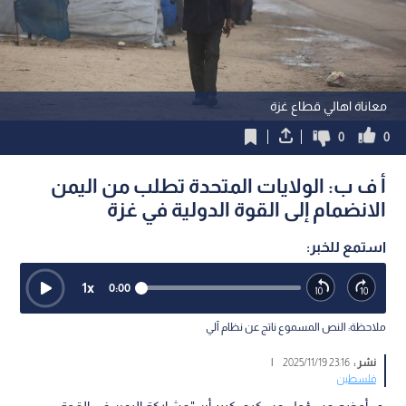
معاناة اهالي قطاع غزة
0
0
أ ف ب: الولايات المتحدة تطلب من اليمن
الانضمام إلى القوة الدولية في غزة
استمع للخبر:
1
x
0:00
ملاحظة: النص المسموع ناتج عن نظام آلي
نشر :
23:16 2025/11/19
|
فلسطين