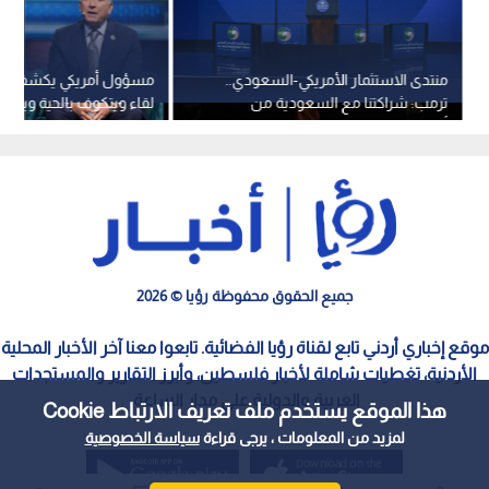
منتدى الاستثمار الأمريكي-السعودي..
مسؤول أمريكي يكشف سب
ترمب: شراكتنا مع السعودية من
لقاء ويتكوف بالحية وينفي
أقوى التحالفات ووقعنا صفقات بـ 270
ضغوط من الاحتلال
مليار دولار
جميع الحقوق محفوظة رؤيا © 2026
موقع إخباري أردني تابع لقناة رؤيا الفضائية. تابعوا معنا آخر الأخبار المحلية
الأردنية، تغطيات شاملة لأخبار فلسطين، وأبرز التقارير والمستجدات
العربية والدولية على مدار الساعة.
هذا الموقع يستخدم ملف تعريف الارتباط Cookie
لمزيد من المعلومات ، يرجى قراءة
سياسة الخصوصية