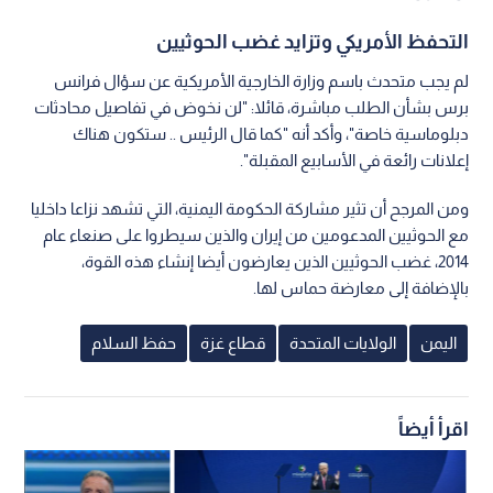
التحفظ الأمريكي وتزايد غضب الحوثيين
لم يجب متحدث باسم وزارة الخارجية الأمريكية عن سؤال فرانس
برس بشأن الطلب مباشرة، قائلا: "لن نخوض في تفاصيل محادثات
دبلوماسية خاصة"، وأكد أنه "كما قال الرئيس .. ستكون هناك
إعلانات رائعة في الأسابيع المقبلة".
ومن المرجح أن تثير مشاركة الحكومة اليمنية، التي تشهد نزاعا داخليا
مع الحوثيين المدعومين من إيران والذين سيطروا على صنعاء عام
2014، غضب الحوثيين الذين يعارضون أيضا إنشاء هذه القوة،
بالإضافة إلى معارضة حماس لها.
اليمن
الولايات المتحدة
قطاع غزة
حفظ السلام
اقرأ أيضاً