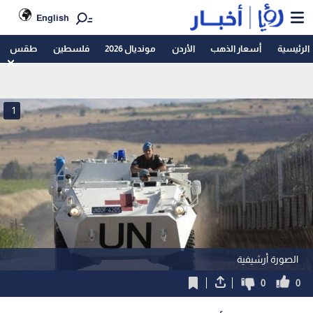
English
الرئيسية
أسعار الذهب
الأردن
مونديال 2026
فلسطين
طقس
1
الصورة أرشيفية
0
0