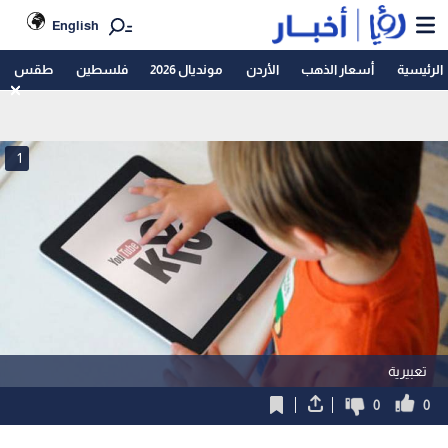
English
الرئيسية
أسعار الذهب
الأردن
مونديال 2026
فلسطين
طقس
1
تعبيرية
0
0