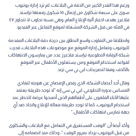
ورغم هذا القدر الكبير من الدقة في البلاغات، لم ترد إدارة يوتيوب
سوى على سبعة شكاوى من إجمال ١٥ شكوى رفعتها تراستد
فلاغرز بهدف اختبار آلية الإبلاغ العام، وهي نسبة تجاوب لا تتجاوز ٤٧
في المئة من قبل الشركة المشغلة لموقع التفاعل عبر الفيديو.
وانطلاقا من التفاوت واسع النطاق بين درجة دقة البلاغات المقدمة
لليوتيوب وتعامل إدارة الموقع مع موضوعات هذه البلاغات، قدرت
شبكة الرقابة التطوعية تراستد فلاغرز عدد من يمارسون الانتهاكات
لقواعد استخدام الموقع ومن يستغلون الأطفال عبر الموقع
بالآلاف، وفقا لتصريحات لبي بي سي ترند.
وقال أحد أعضاء الشبكة، الذي رفض الإفصاح عن هويته لتفادي
المساس بدوره التطوعي، لبي بي سي إنه "لا توجد طريقة يعتمد
عليها الآباء القلقون على أطفالهم الذين أصبحوا عرضة للخطر عند
استخدام اليوتيوب، كما لا توجد طريقة فعالة للإبلاغ واتخاذ ضد أي
جهة تمارس انتهاكات الأطفال."
وأكد أيضا أن "الوقت المستغرق في التعامل مع البلاغات والشكاوى
من قبل اليوتيوب يزداد بمرور الوقت."، وذلك منذ انضمامه إلى