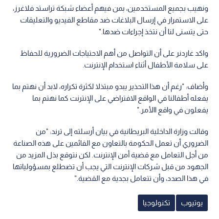
ونهيب بجميع المستخدمين، بمن فيهم أعضاء شبكة تراستد فلاغرز،
على الاستمرار في إرسال البلاغات ضد مقاطع الفيديو والتعليقات
حتى يتسنى لنا أن نتخذ إجراءات ضدها."
واكد غاردنر على أن التواصل من أهم الاحتياجات الضرورية للحفاظ
على سلامة الأطفال أثناء استخدام الإنترنت.
وأضاف: "رغم أن هذا التحذير يبدو مبتذلا لكثرة تكراره، لابد أن نهتم بما
يفعله أطفالنا في الواقع الافتراضي على الإنترنت كما نهتم بما
يفعلون في واقع االأمر."
وقالت وزارة الداخلية البريطانية في بيان أرسلته إلى ترند: "من
الضروري أن تعمل الحكومة بالتعاون مع القائمين على هذه الصناعة
من أجل التعامل مع قضية أمن الإنترنت. لكن نتوقع بذل المزيد من
الجهود من قبل شركات الإنترنت التي يجب أن تضطلع بمسؤولياتها
في هذا الصدد، وأن تتعامل بجدية مع القضية."
يوتيوب
تكنولوجيا