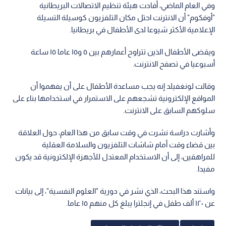
وفي العام الماضي، أفادت هيئة تنظيم الاتصالات البريطانية
"أوفكوم" أن الانترنت احتل مكان التلفزيون كوسيلة التسيلة
الإعلامية الأكثر شيوعا لدى الأطفال في بريطانيا.
ويقضى الأطفال الذين تتراوح أعمارهم بين ٥ و١٥ عاما ١٥ ساعة
أسبوعيا في تصفح الانترنت.
وقالت لونغفيلد إنه يجب مساعدة الأطفال على أن يفهموا أن
المواقع الإلكترونية تشجعهم على الاستمرار في استخدامها بناء على
سلوكهم السابق على الانترنت.
وأشارت دراسة نشرت في وقت سابق من هذا العام، حول العلاقة
بين قضاء وقت أمام شاشات التلفزيون والسلامة العقلية
للمراهقين، إلى أن الاستخدام المعتدل للأجهزة الإلكترونية قد يكون
مفيدا.
واستند هذا البحث، الذي نشر في دورية "العلوم النفسية"، إلى بيانات
عن ١٢٠ ألف طفل في إنجلترا يبلغ كل منهم ١٥ عاما.