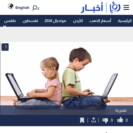
English
الرئيسية
أسعار الذهب
الأردن
مونديال 2026
فلسطين
طقس
1
تعبيرية
0
0