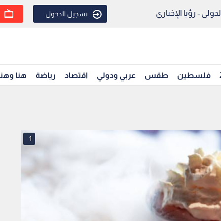
ولي - رؤيا الإخباري
تسجيل الدخول
فلسطين
طقس
عربي ودولي
اقتصاد
رياضة
هنا وهن
1