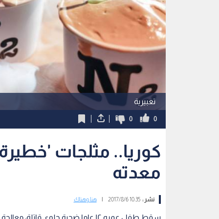
تعبيرية
0
0
كوريا.. مثلجات 'خطير
معدته
نشر :
10:35 2017/8/6
|
هنا وهناك
سقط طفل عمره ١٢ عاما ضحية حلوى قاتل