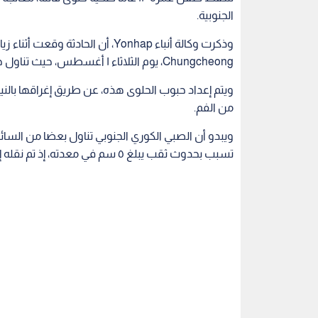
الجنوبية.
Chungcheong، يوم الثلاثاء ١ أغسطس، حيث تناول حلوى اسمها "Dragon’s Breath".
ويتم إعداد حبوب الحلوى هذه، عن طريق إغراقها بالنيت
من الفم.
ويبدو أن الصبي الكوري الجنوبي تناول بعضا من السائ
تسبب بحدوث ثقب يبلغ ٥ سم في معدته، إذ تم نقله إلى المستشفى العام بالمدينة، حيث خضع لعملية جراحية.