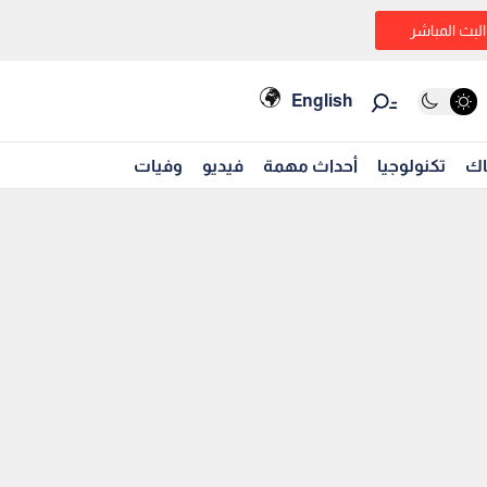
البث المباشر
English
اك
تكنولوجيا
أحداث مهمة
فيديو
وفيات