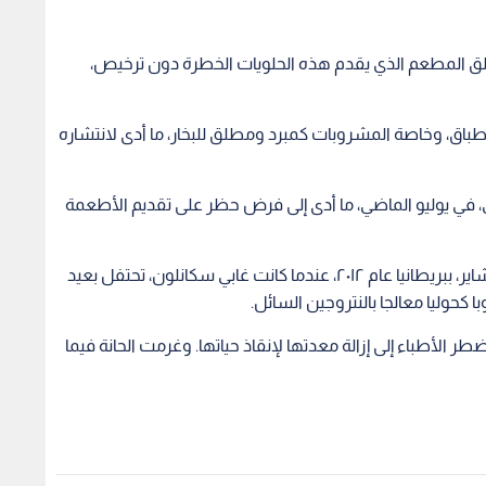
غلق المطعم الذي يقدم هذه الحلويات الخطرة دون ترخيص،
أطباق، وخاصة المشروبات كمبرد ومطلق للبخار، ما أدى لانتشاره
هي، في يوليو الماضي، ما أدى إلى فرض حظر على تقديم الأطعمة
ويمكن القول إن الحالة الأكثر شهرة وقعت في لانكشاير، ببريطانيا عام ٢٠١٢، عندما كانت غابي سكانلون، تحتفل بعيد
 كحوليا معالجا بالنتروجين السائل.
ر الأطباء إلى إزالة معدتها لإنقاذ حياتها. وغرمت الحانة فيما