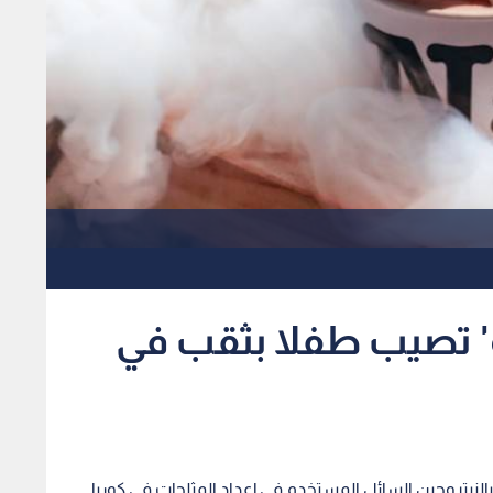
ة' تصيب طفلا بثقب في
ة، معالجة بالنيتروجين السائل المستخدم في إعداد المثلجات في كوريا