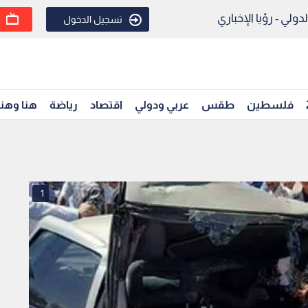
ولي - رؤيا الإخباري
تسجيل الدخول
فلسطين
طقس
عربي ودولي
اقتصاد
رياضة
هنا وهن
1