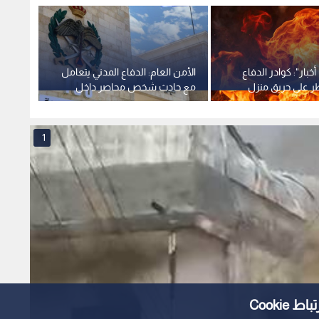
خبار": كوادر الدفاع
الأمن العام: الدفاع المدني يتعامل
ر على حريق منزل
مع حادث شخص محاصر داخل
بحادث
مادبا
حفرة بمنزله في الزرقاء
1
Cooki