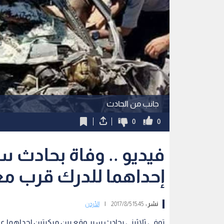
جانب من الحادث
0
0
فيديو .. وفاة بحادث س
إحداهما للدرك قرب م
نشر :
15:45 2017/8/5
|
الأردن
توفي ثلاثيني بحادث سير وقع بين مركبتين إحداهما ع