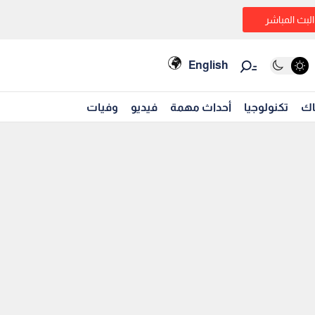
البث المباشر
English
اك
تكنولوجيا
أحداث مهمة
فيديو
وفيات