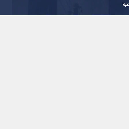
ية
ته سحب الدخان في حريق
ي عمان
1
x
0:00