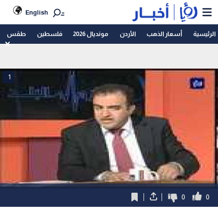
English
الرئيسية
أسعار الذهب
الأردن
مونديال 2026
فلسطين
طقس
1
0
0