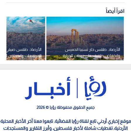
اقرأ أيضاً
الأرصاد: طقس حار نسبيا الخميس
الأرصاد: طقس صيفي مع
وانخفاض طفيف على درجات الحرارة
المرتفعات وانخفاض الحرار
الجمعة والسبت
الأسبوع
جميع الحقوق محفوظة رؤيا © 2026
موقع إخباري أردني تابع لقناة رؤيا الفضائية. تابعوا معنا آخر الأخبار المحلية
الأردنية، تغطيات شاملة لأخبار فلسطين، وأبرز التقارير والمستجدات