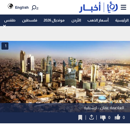
English
الرئيسية
أسعار الذهب
الأردن
مونديال 2026
فلسطين
طقس
1
العاصمة عمان - ارشيفية
0
0