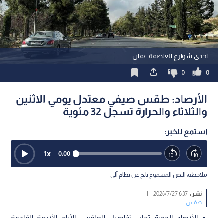
احدى شوارع العاصمة عمان
0
0
الأرصاد: طقس صيفي معتدل يومي الاثنين
والثلاثاء والحرارة تسجل 32 مئوية
استمع للخبر:
1
x
0:00
ملاحظة: النص المسموع ناتج عن نظام آلي
نشر :
6:37 2026/7/27
|
طقس
الأرصاد الجوية تعلن تفاصيل الطقس للأيام الأربعة القادمة