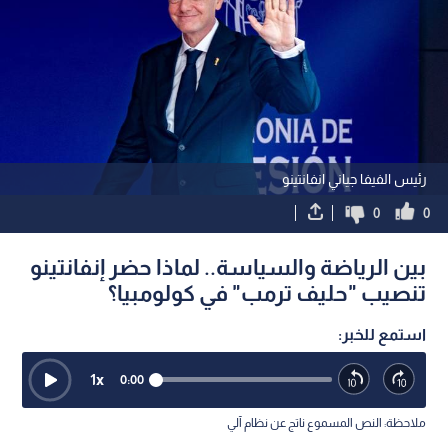
رئيس الفيفا جياني انفانتينو
0
0
بين الرياضة والسياسة.. لماذا حضر إنفانتينو
تنصيب "حليف ترمب" في كولومبيا؟
استمع للخبر:
1
x
0:00
ملاحظة: النص المسموع ناتج عن نظام آلي