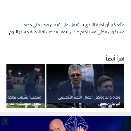
وأكد خير أن ادارة النادي ستعمل على تعيين جهاز فني جديد
وسيكون محلي وسيتضح خلال اليوم بعد جسلة الادارة مساء اليوم.
اقرأ أيضاً
وفاة والد ووكيل أعمال النجم الأرجنتيني
منتخب الشباب يواجه الكو
ليونيل ميسي
ضمن معسكره التدريبي
1