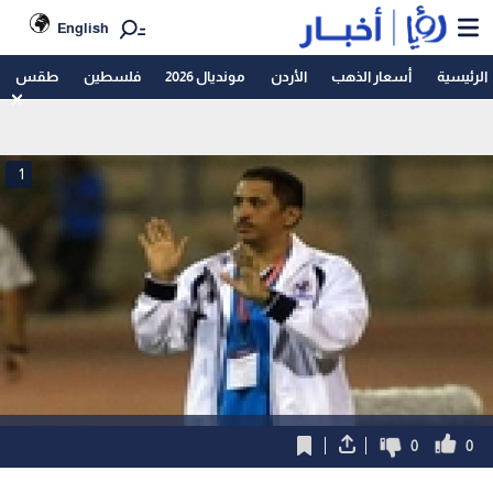
English
الرئيسية
أسعار الذهب
الأردن
مونديال 2026
فلسطين
طقس
1
0
0