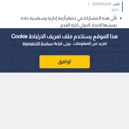
نشر :
8:29 2026/8/8
|
رياضة
تأتي هذه الـمشاركة في خضام أزمة إدارية وسياسية حادة
يعيشها الاتحاد الدولي لكرة القدم
هذا الموقع يستخدم ملف تعريف الارتباط Cookie
شارك رئيس الاتحاد الدولي لكرة القدم (فيفا)، السويسري الإيطالي
لمزيد من المعلومات ، يرجى قراءة
سياسة الخصوصية
جياني إنفانتينو، في مراسم تنصيب رئيس كولومبيا الجديد ذي التوجه
اليميني الـمتشدد، أبيلاردو دي لا إسبرييا، في مدينة كالي.
اوافق
الرئيسية
عواجل
المباشر
أحدث الأخبار
الأكثر شيوعًا