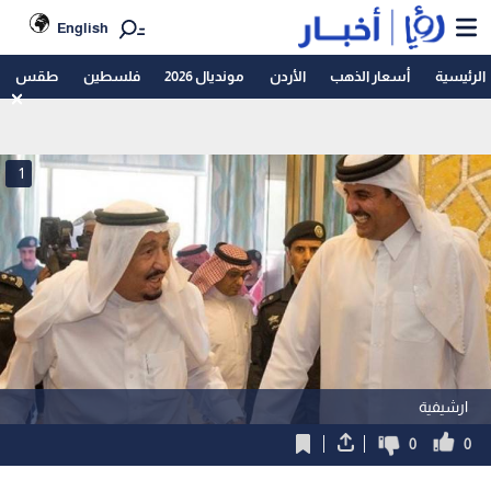
English
الرئيسية
أسعار الذهب
الأردن
مونديال 2026
فلسطين
طقس
1
ارشيفية
0
0