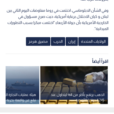
وفي الشأن الدبلوماسي، اختتمت في روما مفاوضات اليوم الثاني بين
لبنان و كيان الاحتلال برعاية أمريكية، حيث صرح مسؤول في
الخارجية الأمريكية بأن جولة الأربعاء "اختتمت مبكرا بسبب التطورات
الميدانية".
الولايات المتحدة
إيران
الحرب
مضيق هرمز
اقرأ أيضاً
الذهب يرتفع بأكثر من 4% ليتداول عند
هيئة عمليات التجارة البحرية
4,245 دولارا للأونصة
تبلغ عن واقعة بحرية جديد
سواحل عدن