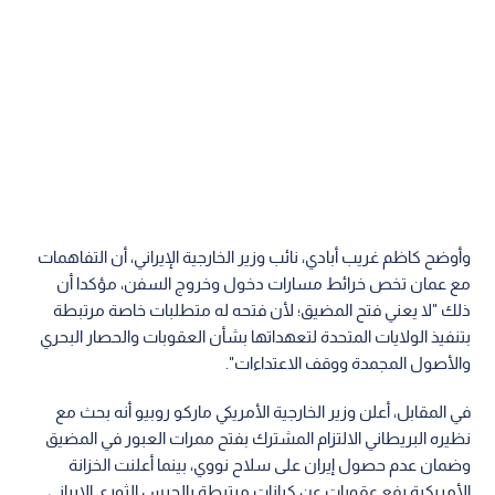
وأوضح كاظم غريب أبادي، نائب وزير الخارجية الإيراني، أن التفاهمات
مع عمان تخص خرائط مسارات دخول وخروج السفن، مؤكدا أن
ذلك "لا يعني فتح المضيق؛ لأن فتحه له متطلبات خاصة مرتبطة
بتنفيذ الولايات المتحدة لتعهداتها بشأن العقوبات والحصار البحري
والأصول المجمدة ووقف الاعتداءات".
في المقابل، أعلن وزير الخارجية الأمريكي ماركو روبيو أنه بحث مع
نظيره البريطاني الالتزام المشترك بفتح ممرات العبور في المضيق
وضمان عدم حصول إيران على سلاح نووي، بينما أعلنت الخزانة
الأمريكية رفع عقوبات عن كيانات مرتبطة بالحرس الثوري الإيراني.