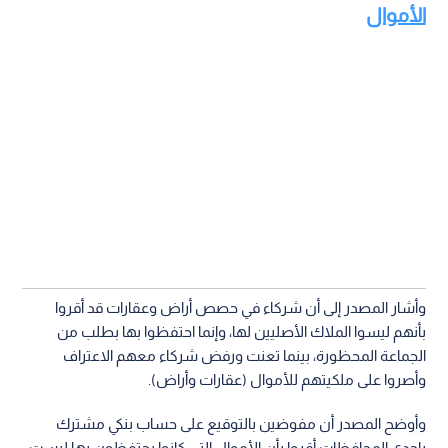
الأموال
وأشار المصدر إلى أن شركاء في حصص أراض وعقارات قد أقروا
بأنهم ليسوا الملاك الأصليين لها، وإنما احتفظوا بها بطلب من
الجماعة المحظورة، بينما تعنت ورفض شركاء معهم الاعتراف
وأصروا على ملكيتهم للأموال (عقارات وأراض).
وأوضح المصدر أن مفوضين بالتوقيع على حساب بنكي مشترك
بإحدى المحافظات أقروا بأن الأموال التي كانوا يحتفظون بها ليست