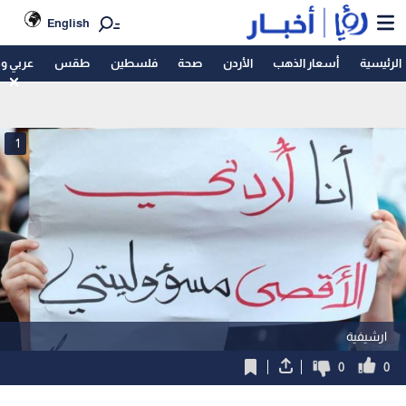
English
الرئيسية
أسعار الذهب
الأردن
صحة
فلسطين
طقس
عربي و
1
ارشيفية
0
0