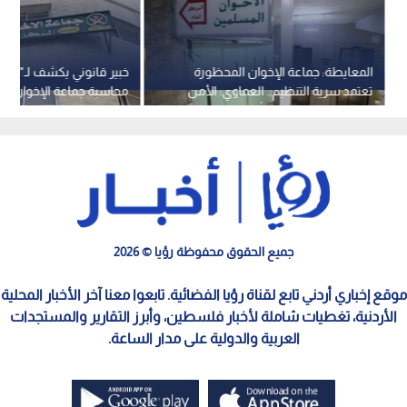
المعايطة: جماعة الإخوان المحظورة
خبير قانوني يكشف لـ"رؤيا
تعتمد سرية التنظيم.. العماوي: الأمن
محاسبة جماعة الإخوان ال
الوطني لا يتحمل وقتا أطول لإعطاء
قانونيا - فيديو
الفرص.. فيديو
جميع الحقوق محفوظة رؤيا © 2026
موقع إخباري أردني تابع لقناة رؤيا الفضائية. تابعوا معنا آخر الأخبار المحلية
الأردنية، تغطيات شاملة لأخبار فلسطين، وأبرز التقارير والمستجدات
العربية والدولية على مدار الساعة.